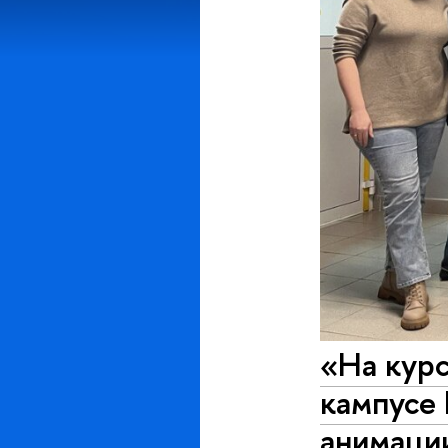
«На курс
кампусе
анимаци