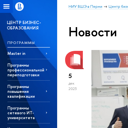
НИУ ВШЭ в Перми
Центр биз
ЦЕНТР БИЗНЕС-
Новости
ОБРАЗОВАНИЯ
ПРОГРАММЫ
Master in
Программы
профессиональной
5
переподготовки
дек
Программы
2023
повышения
квалификации
Программы
сетевого ИТ-
университета