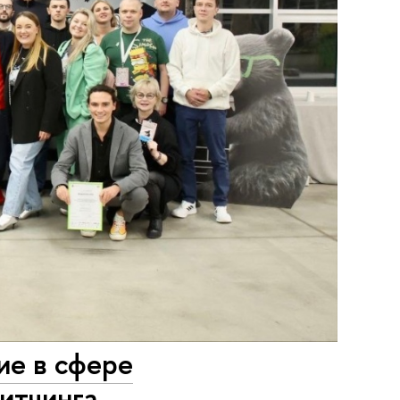
е в сфере
итчинга