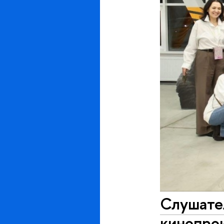
Слушате
кинопрои