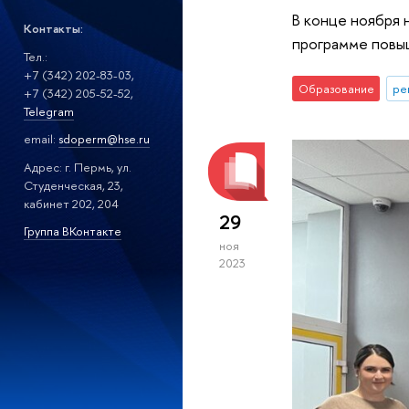
В конце ноября 
Контакты:
программе повы
Тел.:
+7 (342) 202-83-03,
Образование
ре
+7 (342) 205-52-52,
Telegram
email:
sdoperm
@hse.ru
Адрес: г. Пермь, ул.
Студенческая, 23,
кабинет 202, 204
29
Группа ВКонтакте
ноя
2023