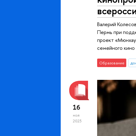
всеросс
Валерий Колесо
Пермь при подд
проект «Мюнхауз
семейного кино
Образование
до
16
ноя
2023