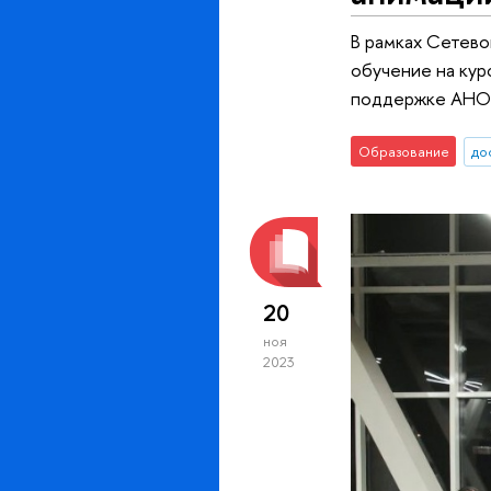
В рамках Сетево
обучение на ку
поддержке АНО «
Образование
до
20
ноя
2023