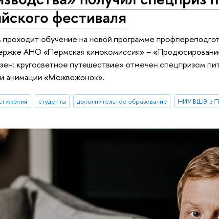
ийского фестиваля
в проходит обучение на новой программе профпереподго
ержке АНО «Пермская кинокомиссия» – «Продюсирование 
ен: кругосветное путешествие» отмечен спецпризом пит
 и анимации «Межвежонок».
стижения
студенты
дополнительное образование
НИУ ВШЭ в 