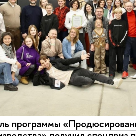
ль программы «Продюсировани
зводства» получил спецприз п