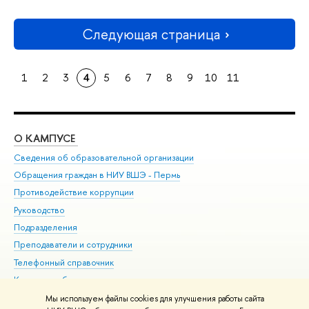
Следующая страница
1
2
3
4
5
6
7
8
9
10
11
О КАМПУСЕ
ОБ
Сведения об образовательной организации
Дов
Обращения граждан в НИУ ВШЭ - Пермь
Ол
Противодействие коррупции
При
Руководство
При
Подразделения
Ин
Преподаватели и сотрудники
До
Телефонный справочник
Уни
Корпуса и общежития
Обр
ВШЭ для студентов с ограниченными возможностями
Мы используем файлы cookies для улучшения работы сайта