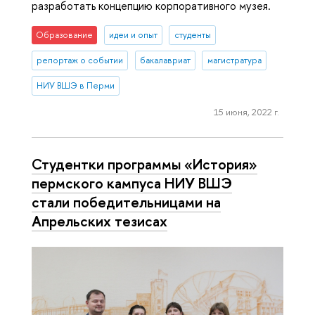
разработать концепцию корпоративного музея.
Образование
идеи и опыт
студенты
репортаж о событии
бакалавриат
магистратура
НИУ ВШЭ в Перми
15 июня, 2022 г.
Студентки программы «История»
пермского кампуса НИУ ВШЭ
стали победительницами на
Апрельских тезисах