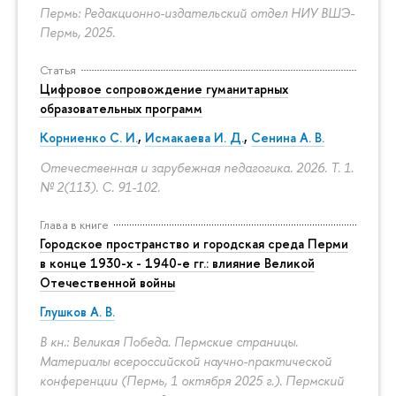
Пермь: Редакционно-издательский отдел НИУ ВШЭ-
Пермь, 2025.
Статья
Цифровое сопровождение гуманитарных
образовательных программ
Корниенко С. И.
,
Исмакаева И. Д.
,
Сенина А. В.
Отечественная и зарубежная педагогика. 2026. Т. 1.
№ 2(113).
С. 91-102.
Глава в книге
Городское пространство и городская среда Перми
в конце 1930-х - 1940-е гг.: влияние Великой
Отечественной войны
Глушков А. В.
В кн.: Великая Победа. Пермские страницы.
Материалы всероссийской научно-практической
конференции (Пермь, 1 октября 2025 г.). Пермский