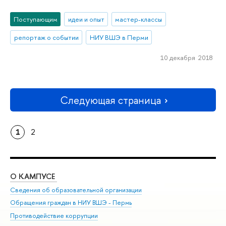
Поступающим
идеи и опыт
мастер-классы
репортаж о событии
НИУ ВШЭ в Перми
10 декабря 2018
Следующая страница
1
2
О КАМПУСЕ
ОБ
Сведения об образовательной организации
Дов
Обращения граждан в НИУ ВШЭ - Пермь
Ол
Противодействие коррупции
При