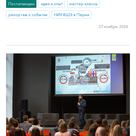
Поступающим
идеи и опыт
мастер-классы
репортаж о событии
НИУ ВШЭ в Перми
27 ноября 2019