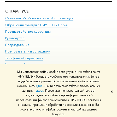
О КАМПУСЕ
ОБ
Сведения об образовательной организации
Дов
Обращения граждан в НИУ ВШЭ - Пермь
Ол
Противодействие коррупции
При
Руководство
При
Подразделения
Ин
Преподаватели и сотрудники
До
Телефонный справочник
Уни
Корпуса и общежития
Обр
ВШЭ для студентов с ограниченными возможностями
Мы используем файлы cookies для улучшения работы сайта
здоровья и инвалидностью
НИУ ВШЭ и большего удобства его использования. Более
подробную информацию об использовании файлов cookies
Единая платежная страница
можно найти
здесь
, наши правила обработки персональных
данных –
здесь
. Продолжая пользоваться сайтом, вы
✖
Редактору
подтверждаете, что были проинформированы об
© НИУ ВШЭ 1993–2026
Условия использования материалов
Адреса
использовании файлов cookies сайтом НИУ ВШЭ и согласны
с нашими правилами обработки персональных данных. Вы
и контакты
Карта сайта
можете отключить файлы cookies в настройках Вашего
Шрифты HSE Sans и HSE Slab разработаны в
Школе дизайна НИУ ВШЭ
браузера.