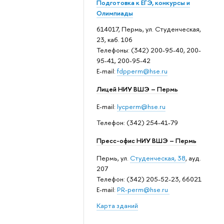
Подготовка к ЕГЭ, конкурсы и
Олимпиады
614017, Пермь, ул. Студенческая,
23, каб. 106
Телефоны: (342) 200-95-40, 200-
95-41, 200-95-42
E-mail:
fdpperm@hse.ru
Лицей НИУ ВШЭ – Пермь
E-mail:
lycperm@hse.ru
Телефон: (342) 254-41-79
Пресс-офис НИУ ВШЭ – Пермь
Пермь, ул.
Студенческая, 38
, ауд.
207
Телефон: (342) 205-52-23, 66021
E-mail:
PR-perm@hse.ru
Карта зданий