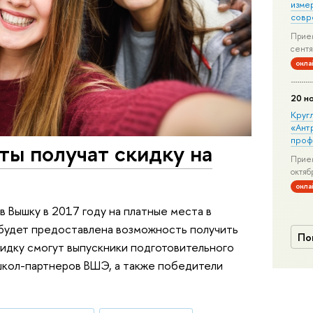
изме
совр
Прием
сентя
онла
20 н
Круг
«Ант
проф
ты получат скидку на
Прием
октяб
онла
 Вышку в 2017 году на платные места в
 будет предоставлена возможность получить
По
кидку смогут выпускники подготовительного
школ-партнеров ВШЭ, а также победители