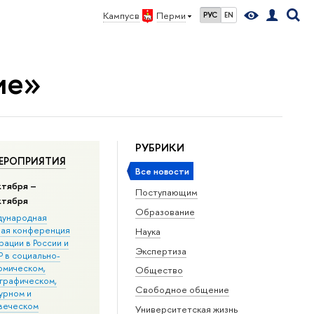
Кампус в
Перми
РУС
EN
ие»
РУБРИКИ
ЕРОПРИЯТИЯ
Все новости
ктября –
Поступающим
ктября
Образование
ународная
ная конференция
Наука
ации в Росcии и
Экспертиза
 в социально-
омическом,
Общество
графическом,
Свободное общение
урном и
веческом
Университетская жизнь