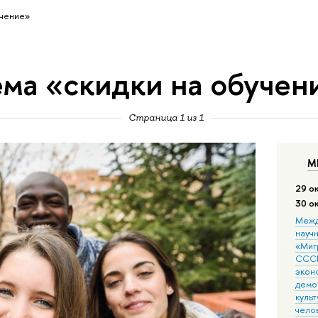
учение»
ема «скидки на обучен
Страница 1 из 1
М
29 о
30 о
Межд
науч
«Мигр
СССР
экон
демо
культ
чело