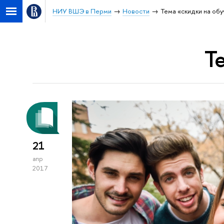
НИУ ВШЭ в Перми
Новости
Тема «скидки на об
Т
21
апр
2017