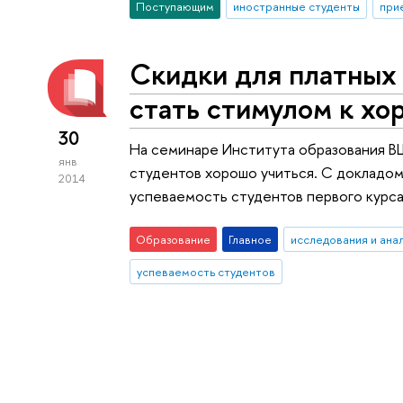
Поступающим
иностранные студенты
при
Скидки для платных
стать стимулом к хо
30
На семинаре Института образования В
янв
студентов хорошо учиться. С докладо
2014
успеваемость студентов первого курс
Образование
Главное
исследования и ана
успеваемость студентов