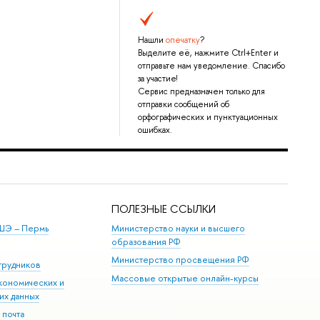
Нашли
опечатку
?
Выделите её, нажмите Ctrl+Enter и
отправьте нам уведомление. Спасибо
за участие!
Сервис предназначен только для
отправки сообщений об
орфографических и пунктуационных
ошибках.
ПОЛЕЗНЫЕ ССЫЛКИ
ШЭ ­– Пермь
Министерство науки и высшего
образования РФ
Министерство просвещения РФ
трудников
Массовые открытые онлайн-курсы
кономических и
их данных
 почта