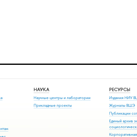
НАУКА
РЕСУРСЫ
ка
Научные центры и лаборатории
Издания НИУ В
Прикладные проекты
Журналы ВШЭ
Публикации со
Единый архив э
социологическ
ентам
Корпоративная
нес-