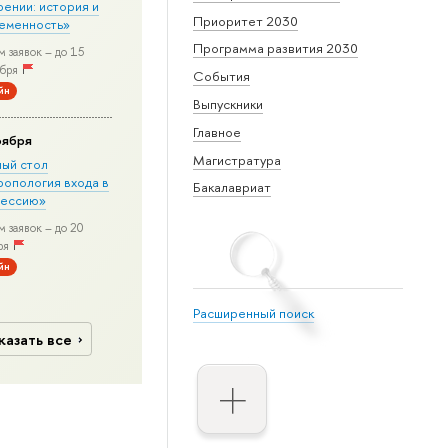
рении: история и
Приоритет 2030
еменность»
Программа развития 2030
 заявок – до 15
бря
События
йн
Выпускники
Главное
оября
Магистратура
лый стол
ропология входа в
Бакалавриат
ессию»
 заявок – до 20
ря
йн
Расширенный поиск
казать все