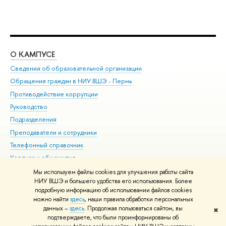
О КАМПУСЕ
ОБ
Сведения об образовательной организации
Дов
Обращения граждан в НИУ ВШЭ - Пермь
Ол
Противодействие коррупции
При
Руководство
При
Подразделения
Ин
Преподаватели и сотрудники
До
Телефонный справочник
Уни
Корпуса и общежития
Обр
ВШЭ для студентов с ограниченными возможностями
Мы используем файлы cookies для улучшения работы сайта
здоровья и инвалидностью
НИУ ВШЭ и большего удобства его использования. Более
подробную информацию об использовании файлов cookies
Единая платежная страница
можно найти
здесь
, наши правила обработки персональных
данных –
здесь
. Продолжая пользоваться сайтом, вы
✖
Редактору
подтверждаете, что были проинформированы об