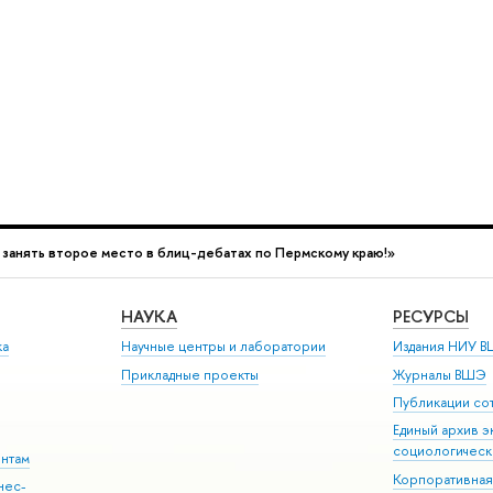
у занять второе место в блиц-дебатах по Пермскому краю!»
НАУКА
РЕСУРСЫ
ка
Научные центры и лаборатории
Издания НИУ В
Прикладные проекты
Журналы ВШЭ
Публикации со
Единый архив э
социологическ
ентам
Корпоративная
нес-