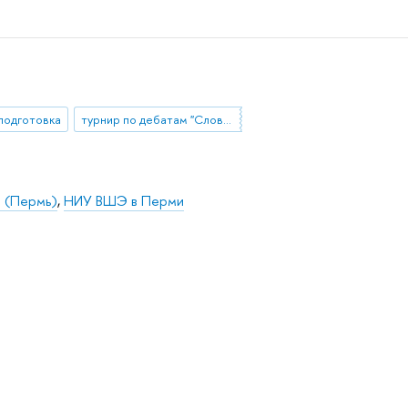
подготовка
турнир по дебатам "Слово за слово"
 (Пермь)
,
НИУ ВШЭ в Перми