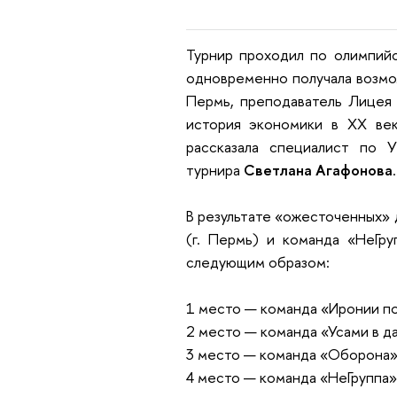
Турнир проходил по олимпийс
одновременно получала возмо
Пермь,
преподаватель Лиц
история экономики в XX век
рассказала
специалист по У
турнира
Светлана Агафонова
.
В результате «ожесточенных» 
(г. Пермь) и команда «НеГру
следующим образом:
1 место — команда «Иронии по 
2 место — команда «Усами в да
3 место — команда «Оборона», 
4 место — команда «НеГруппа»,