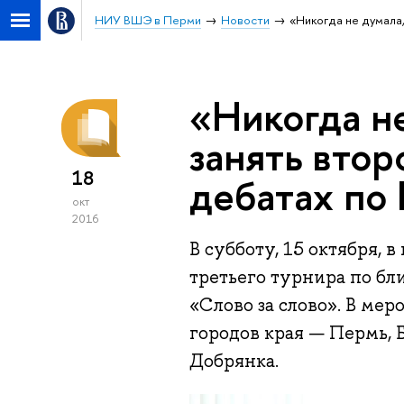
НИУ ВШЭ в Перми
Новости
«Никогда не думала
«Никогда не
занять втор
18
дебатах по
окт
2016
В субботу, 15 октября, 
третьего турнира по бл
«Слово за слово». В ме
городов края — Пермь, 
Добрянка.