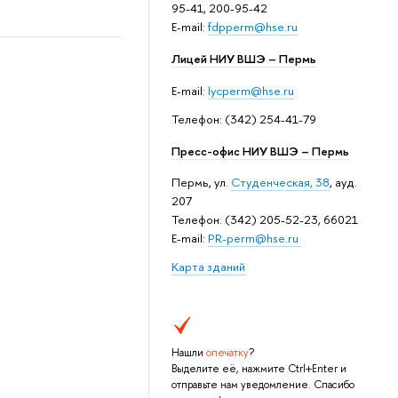
95-41, 200-95-42
E-mail:
fdpperm@hse.ru
Лицей НИУ ВШЭ – Пермь
E-mail:
lycperm@hse.ru
Телефон: (342) 254-41-79
Пресс-офис НИУ ВШЭ – Пермь
Пермь, ул.
Студенческая, 38
, ауд.
207
Телефон: (342) 205-52-23, 66021
E-mail:
PR-perm@hse.ru
Карта зданий
Нашли
опечатку
?
Выделите её, нажмите Ctrl+Enter и
отправьте нам уведомление. Спасибо