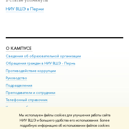
В статье упомянуты
НИУ ВШЭ в Перми
О КАМПУСЕ
ОБ
Сведения об образовательной организации
Дов
Обращения граждан в НИУ ВШЭ - Пермь
Ол
Противодействие коррупции
При
Руководство
При
Подразделения
Ин
Преподаватели и сотрудники
До
Телефонный справочник
Уни
Корпуса и общежития
Обр
ВШЭ для студентов с ограниченными возможностями
Мы используем файлы cookies для улучшения работы сайта
здоровья и инвалидностью
НИУ ВШЭ и большего удобства его использования. Более
подробную информацию об использовании файлов cookies
Единая платежная страница