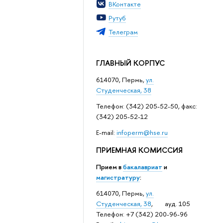
ВКонтакте
Рутуб
Телеграм
ГЛАВНЫЙ КОРПУС
614070, Пермь,
ул.
Студенческая, 38
Телефон: (342) 205-52-50, факс:
(342) 205-52-12
Е-mail:
infoperm@hse.ru
ПРИЕМНАЯ КОМИССИЯ
Прием в
бакалавриат
и
магистратуру
:
614070, Пермь,
ул.
Студенческая, 38
, ауд. 105
Телефон: +7 (342) 200-96-96