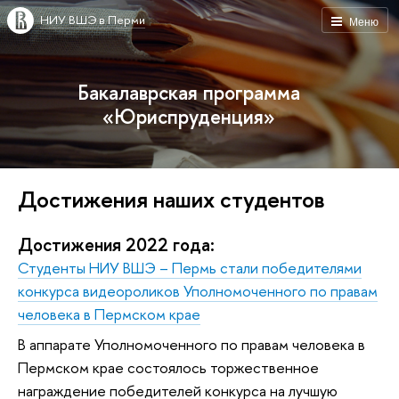
НИУ ВШЭ в Перми
Меню
Бакалаврская программа
«Юриспруденция»
Достижения наших студентов
Достижения 2022 года:
Студенты НИУ ВШЭ – Пермь стали победителями
конкурса видеороликов Уполномоченного по правам
человека в Пермском крае
В аппарате Уполномоченного по правам человека в
Пермском крае состоялось торжественное
награждение победителей конкурса на лучшую