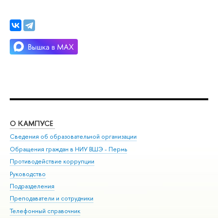
О КАМПУСЕ
ОБ
Сведения об образовательной организации
Дов
Обращения граждан в НИУ ВШЭ - Пермь
Ол
Противодействие коррупции
При
Руководство
При
Подразделения
Ин
Преподаватели и сотрудники
До
Телефонный справочник
Уни