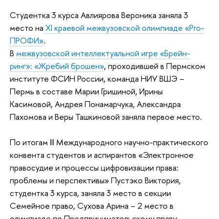
Студентка 3 курса Авлиярова Вероника заняла 3
место на
ХI краевой межвузовской олимпиаде «Pro-
ПРОФИ»
.
В
межвузовской интеллектуальной игре «Брейн-
ринг»: «Жребий брошен»
, проходившей в Пермском
институте ФСИН России, команда НИУ ВШЭ –
Пермь в составе Марии Гришиной, Ирины
Касимовой, Андрея Понамарчука, Александра
Пахомова и Веры Ташкиновой заняла первое место.
По итогам III Международного научно-практического
конвента студентов и аспирантов «Электронное
правосудие и процессы цифровизации права:
проблемы и перспективы» Пустэко Виктория,
студентка 3 курса, заняла 3 место в секции
Семейное право, Сухова Арина – 2 место в
олимпиаде по Предпринимательскому праву.