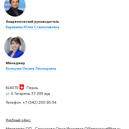
Академический руководитель
Караваева Юлия Станиславовна
Менеджер
Кольцова Оксана Леонидовна
614070
Пермь
ул.
Б. Гагарина, 37. 209 ауд.
Телефон: +7 (342) 200-95-34
Учебный офис:
Менеджер ОП - Самсонова Ольга Игоревна OISamsonova@hse.ru