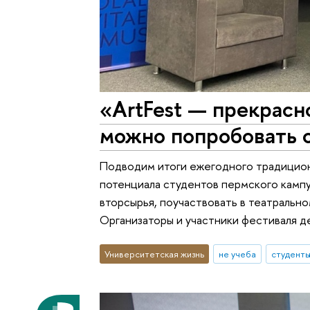
«АrtFest — прекрасн
можно попробовать с
Подводим итоги ежегодного традиционн
потенциала студентов пермского кампу
вторсырья, поучаствовать в театрально
Организаторы и участники фестиваля д
Университетская жизнь
не учеба
студент