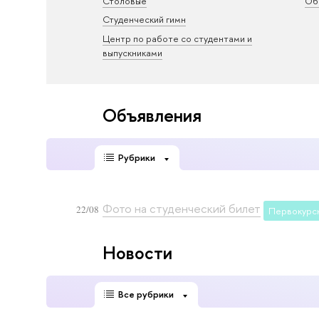
Столовые
Об
Студенческий гимн
Центр по работе со студентами и
выпускниками
Объявления
Рубрики
Фото на студенческий билет
22/08
Первокурс
Новости
Все рубрики