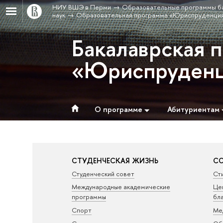
НИУ ВШЭ в Перми
Образовательные программы б
наук
Образовательная программа «Юриспруденци
Бакалаврская 
«Юриспруден
О программе
Абитуриентам
СТУДЕНЧЕСКАЯ ЖИЗНЬ
СО
Студенческий совет
Ст
Международные академические
Це
программы
бл
Спорт
Ме