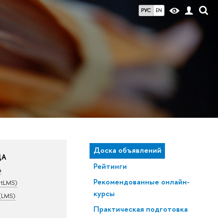
РУС
EN
Доска объявлений
ДА
Рейтинги
а
Рекомендованные онлайн-
rtLMS)
курсы
(LMS)
Практическая подготовка