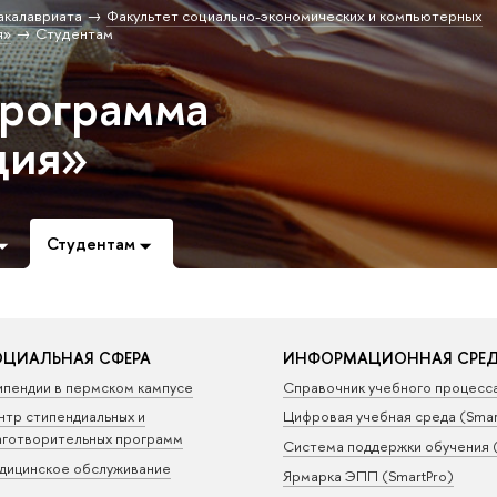
акалавриата
Факультет социально-экономических и компьютерных
я»
Студентам
программа
ция»
Студентам
ЦИАЛЬНАЯ СФЕРА
ИНФОРМАЦИОННАЯ СРЕ
ипендии в пермском кампусе
Справочник учебного процесс
нтр стипендиальных и
Цифровая учебная среда (Sma
аготворительных программ
Система поддержки обучения 
дицинское обслуживание
Ярмарка ЭПП (SmartPro)