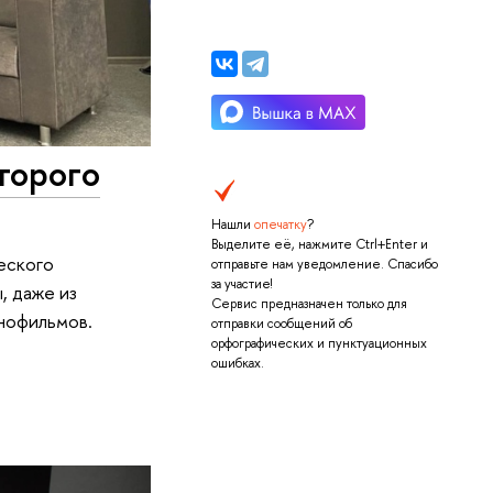
торого
Нашли
опечатку
?
Выделите её, нажмите Ctrl+Enter и
еского
отправьте нам уведомление. Спасибо
за участие!
, даже из
Сервис предназначен только для
инофильмов.
отправки сообщений об
орфографических и пунктуационных
ошибках.