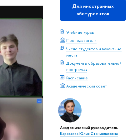
Для иностранных
абитуриентов
Учебные курсы
Преподаватели
Число студентов и вакантные
места
Документы образовательной
программы
Расписание
Академический совет
Академический руководитель
Караваева Юлия Станиславовна