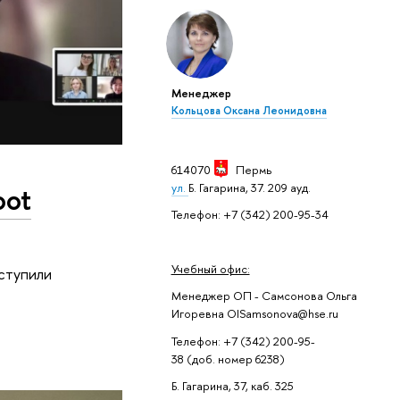
Менеджер
Кольцова Оксана Леонидовна
614070
Пермь
ул.
Б. Гагарина, 37. 209 ауд.
oot
Телефон: +7 (342) 200-95-34
Учебный офис:
ыступили
Менеджер ОП - Самсонова Ольга
Игоревна OISamsonova@hse.ru
Телефон: +7 (342) 200-95-
38 (доб. номер 6238)
Б. Гагарина, 37, каб. 325