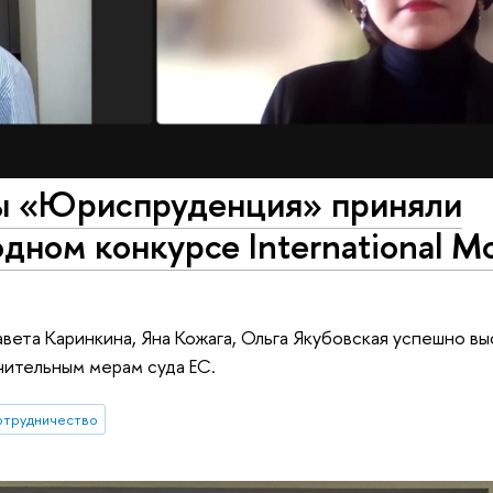
ы «Юриспруденция» приняли
дном конкурсе International M
вета Каринкина, Яна Кожага, Ольга Якубовская успешно в
чительным мерам суда ЕС.
отрудничество