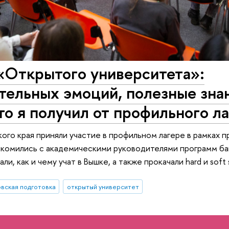
«Открытого университета»:
ельных эмоций, полезные зна
то я получил от профильного л
го края приняли участие в профильном лагере в рамках п
акомились с академическими руководителями программ ба
, как и чему учат в Вышке, а также прокачали hard и soft sk
овская подготовка
открытый университет