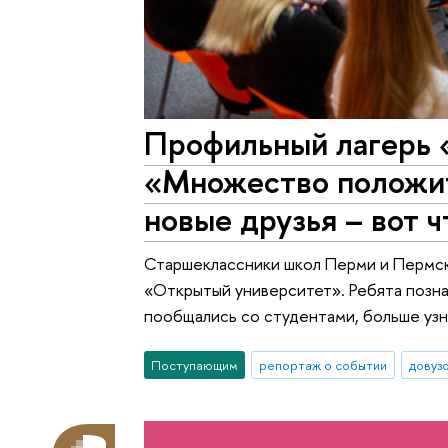
Профильный лагерь 
«Множество положит
новые друзья – вот ч
Старшеклассники школ Перми и Пермско
«Открытый университет». Ребята позн
пообщались со студентами, больше узнали
Поступающим
репортаж о событии
довуз