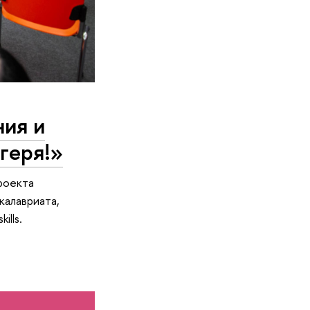
ния и
агеря!»
роекта
калавриата,
ills.