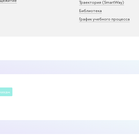
щежитие
Траектория (SmartWay)
Библиотека
График учебного процесса
никам