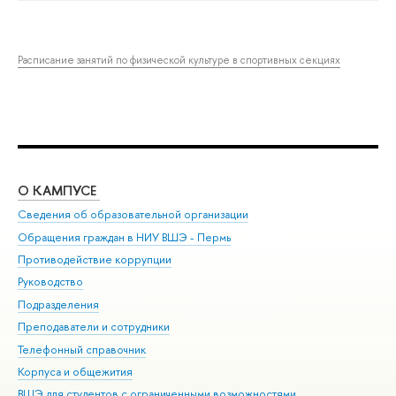
Расписание занятий по физической культуре в спортивных секциях
О КАМПУСЕ
ОБ
Сведения об образовательной организации
Дов
Обращения граждан в НИУ ВШЭ - Пермь
Ол
Противодействие коррупции
При
Руководство
При
Подразделения
Ин
Преподаватели и сотрудники
До
Телефонный справочник
Уни
Корпуса и общежития
Обр
ВШЭ для студентов с ограниченными возможностями