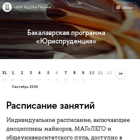
НИУ ВШЭ в Перми
Меню
Бакалаврская программа
«Юриспруденция»
31
1
2
3
4
5
6
7
8
9
10
11
12
13
14
15
пн
вт
ср
чт
пт
сб
вс
пн
вт
ср
чт
пт
сб
вс
пн
вт
сентябрь 2026
Расписание занятий
Индивидуальное расписание, включающее
дисциплины майноров, МАГоЛЕГО и
общеуниверситетского пула, доступно в