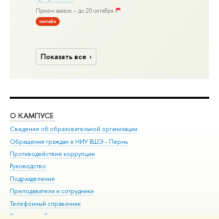
Прием заявок – до 20 октября
онлайн
Показать все
О КАМПУСЕ
ОБ
Сведения об образовательной организации
Дов
Обращения граждан в НИУ ВШЭ - Пермь
Ол
Противодействие коррупции
При
Руководство
При
Подразделения
Ин
Преподаватели и сотрудники
До
Телефонный справочник
Уни
Корпуса и общежития
Обр