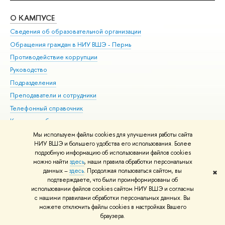
О КАМПУСЕ
ОБ
Сведения об образовательной организации
Дов
Обращения граждан в НИУ ВШЭ - Пермь
Ол
Противодействие коррупции
При
Руководство
При
Подразделения
Ин
Преподаватели и сотрудники
До
Телефонный справочник
Уни
Корпуса и общежития
Обр
ВШЭ для студентов с ограниченными возможностями
Мы используем файлы cookies для улучшения работы сайта
здоровья и инвалидностью
НИУ ВШЭ и большего удобства его использования. Более
подробную информацию об использовании файлов cookies
Единая платежная страница
можно найти
здесь
, наши правила обработки персональных
данных –
здесь
. Продолжая пользоваться сайтом, вы
✖
Редактору
подтверждаете, что были проинформированы об
© НИУ ВШЭ 1993–2026
Условия использования материалов
Адреса
использовании файлов cookies сайтом НИУ ВШЭ и согласны
с нашими правилами обработки персональных данных. Вы
и контакты
Карта сайта
можете отключить файлы cookies в настройках Вашего
Шрифты HSE Sans и HSE Slab разработаны в
Школе дизайна НИУ ВШЭ
браузера.