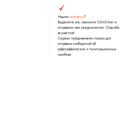
Нашли
опечатку
?
Выделите её, нажмите Ctrl+Enter и
отправьте нам уведомление. Спасибо
за участие!
Сервис предназначен только для
отправки сообщений об
орфографических и пунктуационных
ошибках.