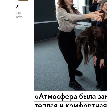
7
мар
2024
«Атмосфера была зам
теплая и комфортная