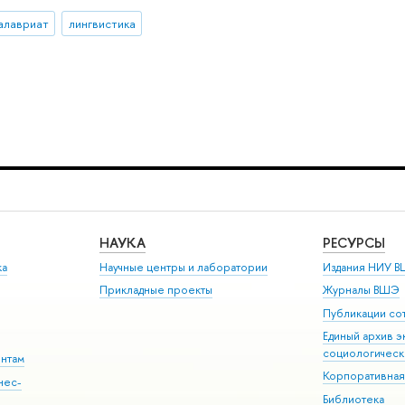
алавриат
лингвистика
НАУКА
РЕСУРСЫ
ка
Научные центры и лаборатории
Издания НИУ В
Прикладные проекты
Журналы ВШЭ
Публикации со
Единый архив э
социологическ
ентам
Корпоративная
нес-
Библиотека