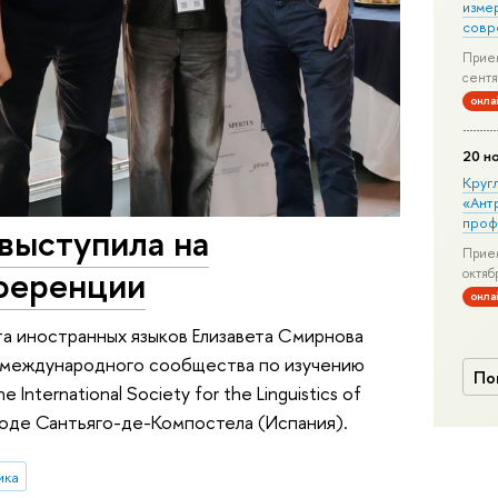
изме
совр
Прием
сентя
онла
20 н
Круг
«Ант
проф
выступила на
Прием
ференции
октяб
онла
а иностранных языков Елизавета Смирнова
 международного сообщества по изучению
По
International Society for the Linguistics of
городе Сантьяго-де-Компостела (Испания).
ика