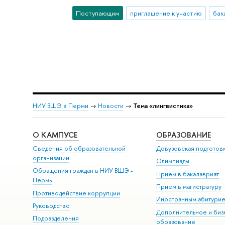
Поступающим
приглашение к участию
бак
НИУ ВШЭ в Перми
→
Новости
→
Тема «лингвистика»
О КАМПУСЕ
ОБРАЗОВАНИЕ
Сведения об образовательной
Довузовская подготов
организации
Олимпиады
Обращения граждан в НИУ ВШЭ -
Прием в бакалавриат
Пермь
Прием в магистратуру
Противодействие коррупции
Иностранным абитури
Руководство
Дополнительное и биз
Подразделения
образование