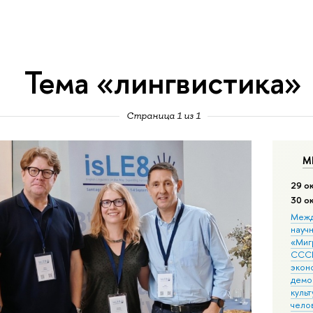
Тема «лингвистика»
Страница 1 из 1
М
29 о
30 о
Межд
науч
«Мигр
СССР
экон
демо
культ
чело