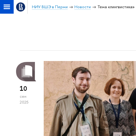
НИУ ВШЭ в Перми
Новости
Тема «лингвистика»
10
сен
2025