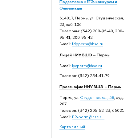
Подготовка к ЕГЭ, конкурсы и
Олимпиады
614017, Пермь, ул. Студенческая,
23, каб. 106
Телефоны: (342) 200-95-40, 200-
95-41, 200-95-42
E-mail:
fdpperm@hse.ru
Лицей НИУ ВШЭ – Пермь
E-mail:
lycperm@hse.ru
Телефон: (342) 254-41-79
Пресс-офис НИУ ВШЭ – Пермь
Пермь, ул.
Студенческая, 38
, ауд.
207
Телефон: (342) 205-52-23, 66021
E-mail:
PR-perm@hse.ru
Карта зданий