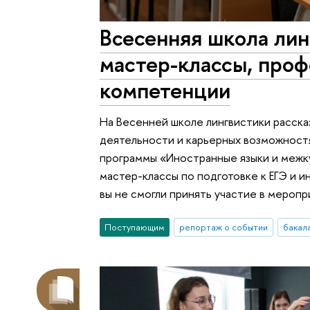
Всесенняя школа лин
мастер-классы, про
компетенции
На Весенней школе лингвистики расска
деятельности и карьерных возможност
программы «Иностранные языки и межку
мастер-классы по подготовке к ЕГЭ и ин
вы не смогли принять участие в меропр
Поступающим
репортаж о событии
бакал