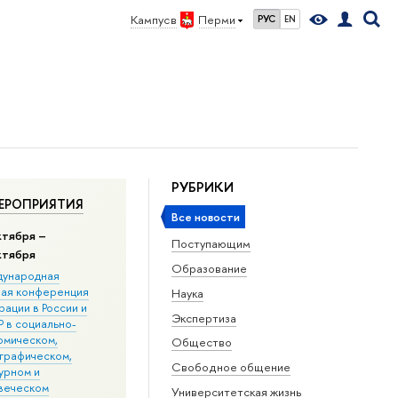
Кампус в
Перми
РУС
EN
РУБРИКИ
ЕРОПРИЯТИЯ
Все новости
ктября –
Поступающим
ктября
Образование
ународная
ная конференция
Наука
ации в Росcии и
Экспертиза
 в социально-
омическом,
Общество
графическом,
Свободное общение
урном и
веческом
Университетская жизнь