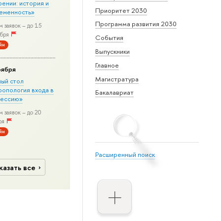
рении: история и
Приоритет 2030
еменность»
Программа развития 2030
 заявок – до 15
бря
События
йн
Выпускники
Главное
оября
Магистратура
лый стол
ропология входа в
Бакалавриат
ессию»
 заявок – до 20
ря
йн
Расширенный поиск
казать все