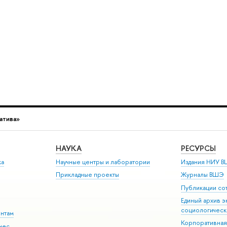
атива»
НАУКА
РЕСУРСЫ
ка
Научные центры и лаборатории
Издания НИУ В
Прикладные проекты
Журналы ВШЭ
Публикации со
Единый архив э
социологическ
ентам
Корпоративная
нес-