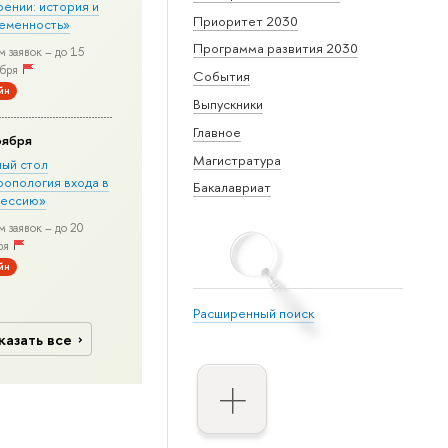
рении: история и
Приоритет 2030
еменность»
Программа развития 2030
 заявок – до 15
бря
События
йн
Выпускники
Главное
оября
Магистратура
лый стол
ропология входа в
Бакалавриат
ессию»
 заявок – до 20
ря
йн
Расширенный поиск
казать все