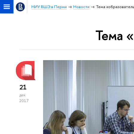
НИУ ВШЭ в Перми
Новости
Тема «образователь
Тема 
21
дек
2017