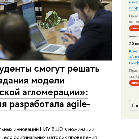
изме
совр
Прием
сентя
онла
20 н
Круг
«Ант
проф
туденты смогут решать
Прием
здания модели
октяб
онла
ской агломерации»:
я разработала agile-
По
ельных инноваций НИУ ВШЭ в номинации
роцесс оригинальных методик проведения