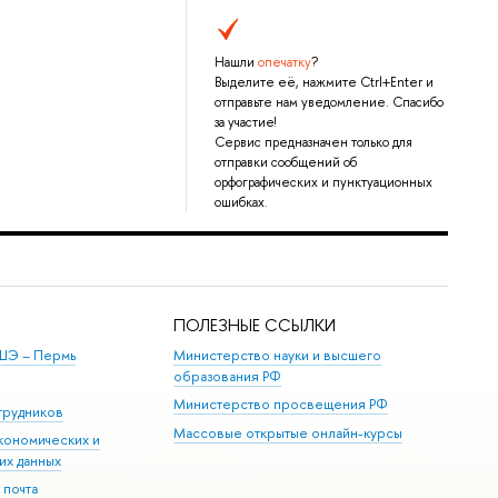
Нашли
опечатку
?
Выделите её, нажмите Ctrl+Enter и
отправьте нам уведомление. Спасибо
за участие!
Сервис предназначен только для
отправки сообщений об
орфографических и пунктуационных
ошибках.
ПОЛЕЗНЫЕ ССЫЛКИ
ШЭ ­– Пермь
Министерство науки и высшего
образования РФ
Министерство просвещения РФ
трудников
Массовые открытые онлайн-курсы
кономических и
их данных
 почта