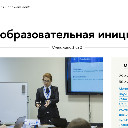
ная инициатива»
«образовательная иниц
Страница 1 из 1
М
29 о
30 о
Межд
науч
«Мигр
СССР
экон
демо
культ
чело