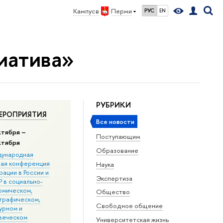
Кампус в
Перми
РУС
EN
иатива»
РУБРИКИ
ЕРОПРИЯТИЯ
Все новости
ктября –
Поступающим
ктября
Образование
ународная
ная конференция
Наука
ации в Росcии и
Экспертиза
 в социально-
омическом,
Общество
графическом,
Свободное общение
урном и
веческом
Университетская жизнь