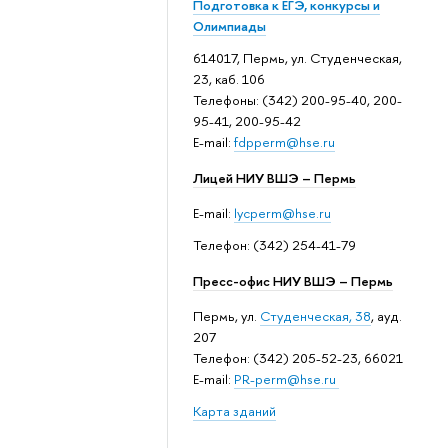
Подготовка к ЕГЭ, конкурсы и
Олимпиады
614017, Пермь, ул. Студенческая,
23, каб. 106
Телефоны: (342) 200-95-40, 200-
95-41, 200-95-42
E-mail:
fdpperm@hse.ru
Лицей НИУ ВШЭ – Пермь
E-mail:
lycperm@hse.ru
Телефон: (342) 254-41-79
Пресс-офис НИУ ВШЭ – Пермь
Пермь, ул.
Студенческая, 38
, ауд.
207
Телефон: (342) 205-52-23, 66021
E-mail:
PR-perm@hse.ru
Карта зданий