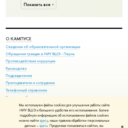
Показать все
О КАМПУСЕ
ОБ
Сведения об образовательной организации
Дов
Обращения граждан в НИУ ВШЭ - Пермь
Ол
Противодействие коррупции
При
Руководство
При
Подразделения
Ин
Преподаватели и сотрудники
До
Телефонный справочник
Уни
Корпуса и общежития
Обр
ВШЭ для студентов с ограниченными возможностями
Мы используем файлы cookies для улучшения работы сайта
здоровья и инвалидностью
НИУ ВШЭ и большего удобства его использования. Более
подробную информацию об использовании файлов cookies
Единая платежная страница
можно найти
здесь
, наши правила обработки персональных
данных –
здесь
. Продолжая пользоваться сайтом, вы
✖