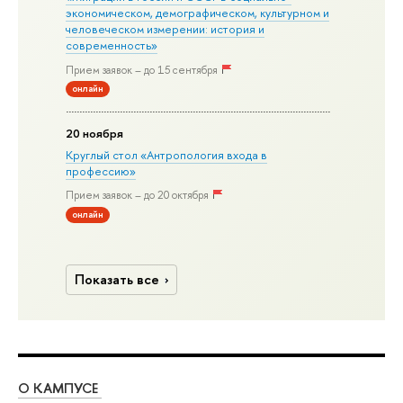
экономическом, демографическом, культурном и
человеческом измерении: история и
современность»
Прием заявок – до 15 сентября
онлайн
20 ноября
Круглый стол «Антропология входа в
профессию»
Прием заявок – до 20 октября
онлайн
Показать все
О КАМПУСЕ
ОБ