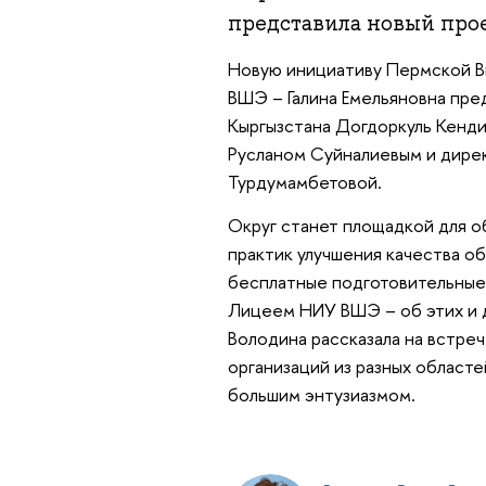
представила новый прое
Новую инициативу Пермской В
ВШЭ – Галина Емельяновна пре
Кыргызстана Догдоркуль Кенд
Русланом Суйналиевым и дире
Турдумамбетовой.
Округ станет площадкой для о
практик улучшения качества о
бесплатные подготовительные 
Лицеем НИУ ВШЭ – об этих и д
Володина рассказала на встре
организаций из разных областе
большим энтузиазмом.