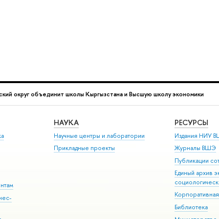
кий округ объединит школы Кыргызстана и Высшую школу экономики
НАУКА
РЕСУРСЫ
ка
Научные центры и лаборатории
Издания НИУ В
Прикладные проекты
Журналы ВШЭ
Публикации со
Единый архив э
социологическ
ентам
Корпоративная
нес-
Библиотека