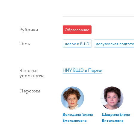
Рубрики
Образование
Темы
новое в ВШЭ
довузовская подгот
НИУ ВШЭ в Перми
В статье
упомянуты
Персоны
Володина Галина
Шадрина Елена
Емельяновна
Витальевна