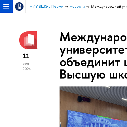
НИУ ВШЭ в Перми
Новости
Международный унив
Междунаро
университе
11
объединит 
сен
Высшую шко
2024