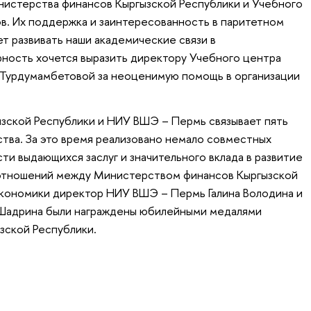
инистерства финансов Кыргызской Республики и Учебного
в. Их поддержка и заинтересованность в паритетном
т развивать наши академические связи в
ность хочется выразить директору Учебного центра
Турдумамбетовой за неоценимую помощь в организации
зской Республики и НИУ ВШЭ – Пермь связывает пять
тва. За это время реализовано немало совместных
сти выдающихся заслуг и значительного вклада в развитие
отношений между Министерством финансов Кыргызской
экономики директор НИУ ВШЭ – Пермь Галина Володина и
 Шадрина были награждены юбилейными медалями
зской Республики.