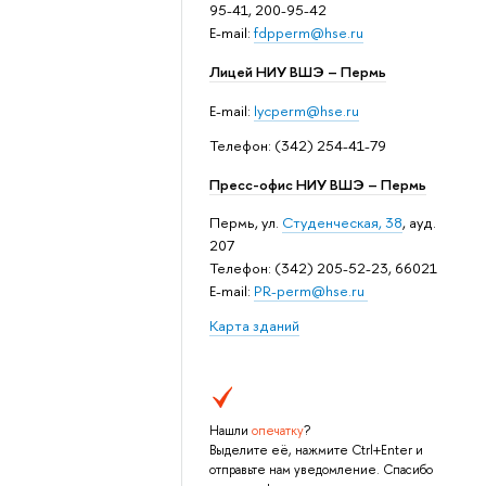
95-41, 200-95-42
E-mail:
fdpperm@hse.ru
Лицей НИУ ВШЭ – Пермь
E-mail:
lycperm@hse.ru
Телефон: (342) 254-41-79
Пресс-офис НИУ ВШЭ – Пермь
Пермь, ул.
Студенческая, 38
, ауд.
207
Телефон: (342) 205-52-23, 66021
E-mail:
PR-perm@hse.ru
Карта зданий
Нашли
опечатку
?
Выделите её, нажмите Ctrl+Enter и
отправьте нам уведомление. Спасибо