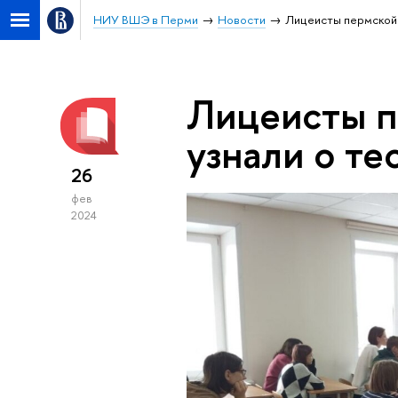
НИУ ВШЭ в Перми
Новости
Лицеисты пермской 
Лицеисты п
узнали о те
26
фев
2024