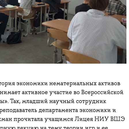
ория экономики нематериальных активов
мает активное участие во Всероссийской
лы». Так, младший научный сотрудник
преподаватель департамента экономики и
кман прочитала учащимся Лицея НИУ ВШЭ
рную лекцию на тему теории игр и ее