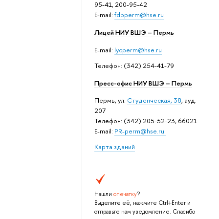
95-41, 200-95-42
E-mail:
fdpperm@hse.ru
Лицей НИУ ВШЭ – Пермь
E-mail:
lycperm@hse.ru
Телефон: (342) 254-41-79
Пресс-офис НИУ ВШЭ – Пермь
Пермь, ул.
Студенческая, 38
, ауд.
207
Телефон: (342) 205-52-23, 66021
E-mail:
PR-perm@hse.ru
Карта зданий
Нашли
опечатку
?
Выделите её, нажмите Ctrl+Enter и
отправьте нам уведомление. Спасибо