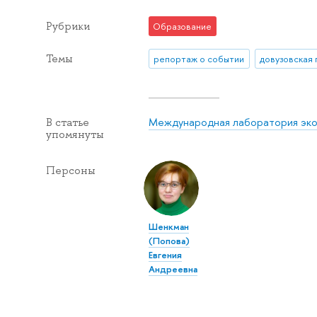
Рубрики
Образование
Темы
репортаж о событии
довузовская 
Международная лаборатория эко
В статье
упомянуты
Персоны
Шенкман
(Попова)
Евгения
Андреевна