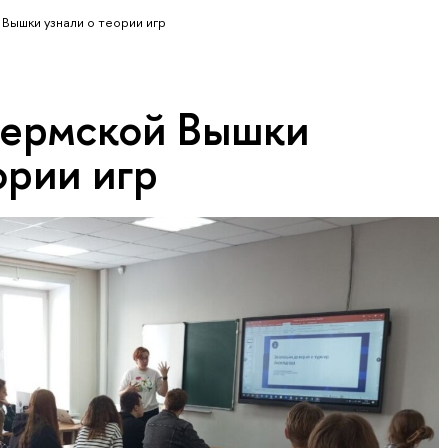
Вышки узнали о теории игр
ермской Вышки
ории игр