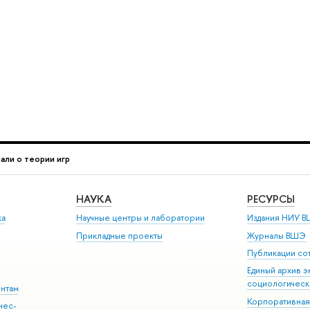
али о теории игр
НАУКА
РЕСУРСЫ
ка
Научные центры и лаборатории
Издания НИУ В
Прикладные проекты
Журналы ВШЭ
Публикации со
Единый архив э
социологическ
ентам
Корпоративная
нес-