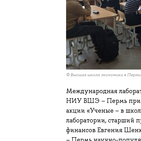
© Высшая школа экономики в Перми
Международная лаборат
НИУ ВШЭ – Пермь прини
акции «Ученые – в шко
лаборатории, старший 
финансов Евгения Шен
– Пермь научно-популя