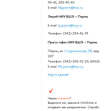
95-41, 200-95-42
E-mail:
fdpperm@hse.ru
Лицей НИУ ВШЭ – Пермь
E-mail:
lycperm@hse.ru
Телефон: (342) 254-41-79
Пресс-офис НИУ ВШЭ – Пермь
Пермь, ул.
Студенческая, 38
, ауд.
207
Телефон: (342) 205-52-23, 66021
E-mail:
PR-perm@hse.ru
Карта зданий
Нашли
опечатку
?
Выделите её, нажмите Ctrl+Enter и
отправьте нам уведомление. Спасибо