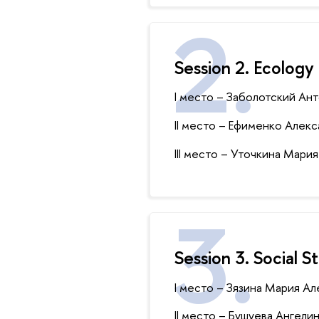
Session 2. Ecology
I место – Заболотский Ан
II место – Ефименко Алек
III место – Уточкина Мар
Session 3. Social S
I место – Зязина Мария А
II место – Бушуева Ангели