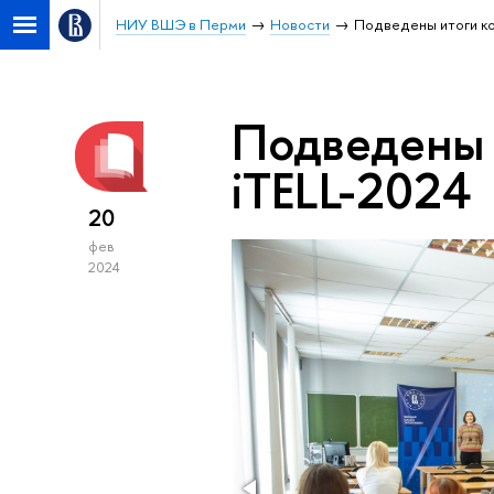
НИУ ВШЭ в Перми
Новости
Подведены итоги ко
Подведены 
iTELL-2024
20
фев
2024