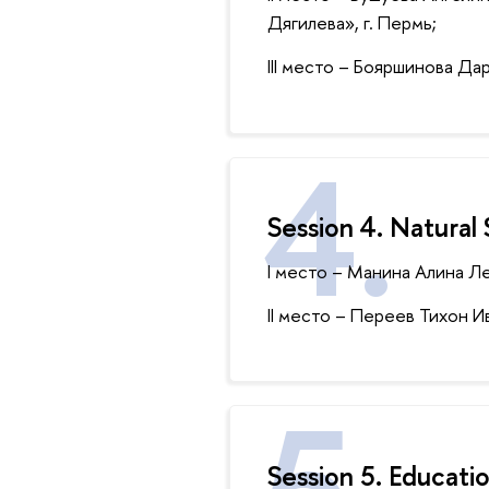
Дягилева», г. Пермь;
III место – Бояршинова Д
Session 4. Natural
I место – Манина Алина Лео
II место – Переев Тихон И
Session 5. Educati