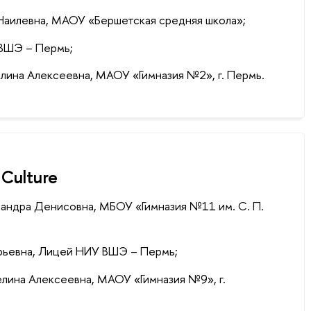
 Наилевна, МАОУ «Бершетская средняя школа»;
 ВШЭ – Пермь;
олина Алексеевна, МАОУ «Гимназия №2», г. Пермь.
 Culture
сандра Денисовна, МБОУ «Гимназия №11 им. С. П.
Юрьевна, Лицей НИУ ВШЭ – Пермь;
гелина Алексеевна, МАОУ «Гимназия №9», г.