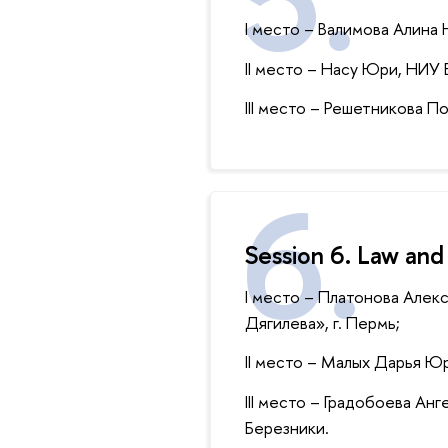
I место – Валимова Алина
II место – Насу Юри, НИУ
III место – Решетникова П
Session 6. Law and
I место – Платонова Алек
Дягилева», г. Пермь;
II место – Малых Дарья 
III место – Градобоева Ан
Березники.