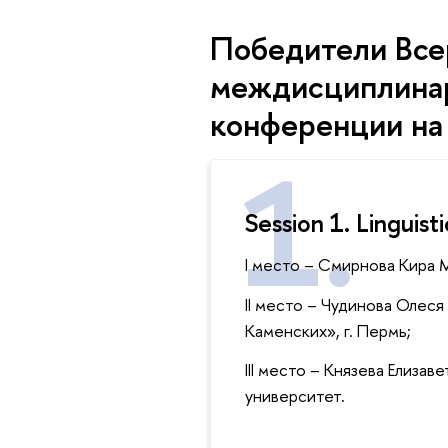
Победители Все
междисциплинар
конференции на 
Session 1. Linguist
I место – Смирнова Кира
II место – Чудинова Олес
Каменских», г. Пермь;
III место – Князева Елиза
университет.