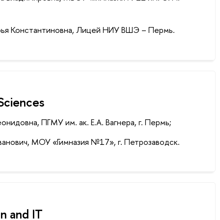
арья Константиновна, Лицей НИУ ВШЭ – Пермь.
 Sciences
нидовна, ПГМУ им. ак. Е.А. Вагнера, г. Пермь;
ванович, МОУ «Гимназия №17», г. Петрозаводск.
on and IT