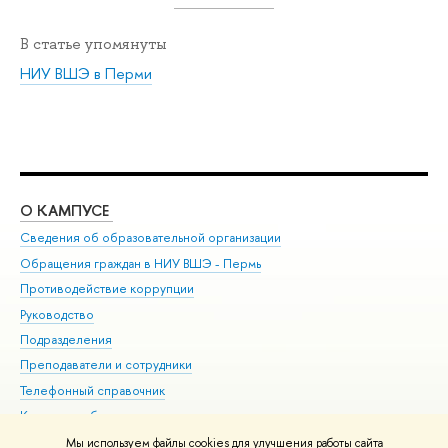
В статье упомянуты
НИУ ВШЭ в Перми
О КАМПУСЕ
ОБ
Сведения об образовательной организации
Дов
Обращения граждан в НИУ ВШЭ - Пермь
Ол
Противодействие коррупции
При
Руководство
При
Подразделения
Ин
Преподаватели и сотрудники
До
Телефонный справочник
Уни
Корпуса и общежития
Обр
ВШЭ для студентов с ограниченными возможностями
Мы используем файлы cookies для улучшения работы сайта