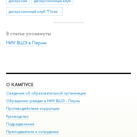
дискуссии
дискуссионный клуб
дискуссионный клуб "Полития"
В статье упомянуты
НИУ ВШЭ в Перми
О КАМПУСЕ
ОБ
Сведения об образовательной организации
Дов
Обращения граждан в НИУ ВШЭ - Пермь
Ол
Противодействие коррупции
При
Руководство
При
Подразделения
Ин
Преподаватели и сотрудники
До