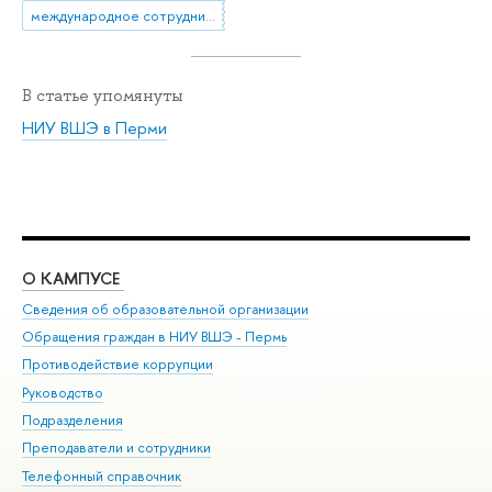
международное сотрудничество
В статье упомянуты
НИУ ВШЭ в Перми
О КАМПУСЕ
ОБ
Сведения об образовательной организации
Дов
Обращения граждан в НИУ ВШЭ - Пермь
Ол
Противодействие коррупции
При
Руководство
При
Подразделения
Ин
Преподаватели и сотрудники
До
Телефонный справочник
Уни