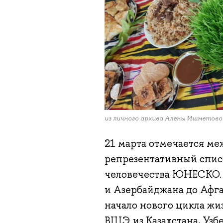
из личного архива Алены Ишметово
21 марта отмечается м
репрезентативный спис
человечества ЮНЕСКО. 
и Азербайджана до Афга
начало нового цикла ж
ВШЭ из Казахстана, Узбе