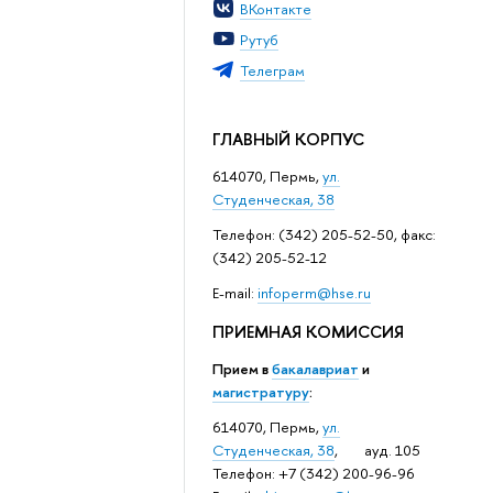
ВКонтакте
Рутуб
Телеграм
ГЛАВНЫЙ КОРПУС
614070, Пермь,
ул.
Студенческая, 38
Телефон: (342) 205-52-50, факс:
(342) 205-52-12
Е-mail:
infoperm@hse.ru
ПРИЕМНАЯ КОМИССИЯ
Прием в
бакалавриат
и
магистратуру
:
614070, Пермь,
ул.
Студенческая, 38
, ауд. 105
Телефон: +7 (342) 200-96-96