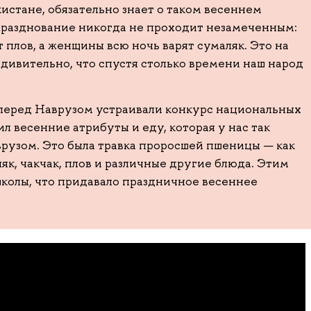
кистане, обязательно знает о таком весеннем
 празднование никогда не проходит незамеченным:
 плов, а женщины всю ночь варят сумаляк. Это на
дивительно, что спустя столько времени наш народ
 перед Наврузом устраивали конкурс национальных
л весенние атрибуты и еду, которая у нас так
врузом. Это была травка проросшей пшеницы — как
ляк, чакчак, плов и различные другие блюда. Этим
школы, что придавало праздничное весеннее