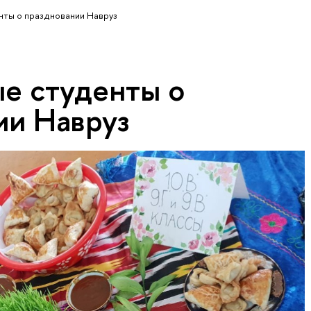
ты о праздновании Навруз
е студенты о
ии Навруз