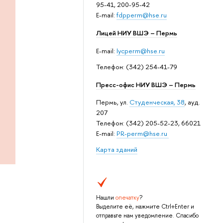
95-41, 200-95-42
E-mail:
fdpperm@hse.ru
Лицей НИУ ВШЭ – Пермь
E-mail:
lycperm@hse.ru
Телефон: (342) 254-41-79
Пресс-офис НИУ ВШЭ – Пермь
Пермь, ул.
Студенческая, 38
, ауд.
207
Телефон: (342) 205-52-23, 66021
E-mail:
PR-perm@hse.ru
Карта зданий
Нашли
опечатку
?
Выделите её, нажмите Ctrl+Enter и
отправьте нам уведомление. Спасибо