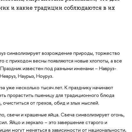
дник и какие традиции соблюдаются в их
уз символизирует возрождение природы, торжество
то с приходом весны появляются новые хлопоты, а все
. Праздник известен под разными именами – Навруз-
 Невруз, Наурыз, Ноуруз.
а уже несколько тысяч лет. К празднику начинают
петь прорастить пшеницу для традиционного блюда
, очиститься от грехов, обид и злых мыслей.
ло, свечи и крашеные яйца. Свеча символизирует огонь,
ил. Яйцо и зеркало – это завершение старого и
диции могут меняться в зависимости от национальности,