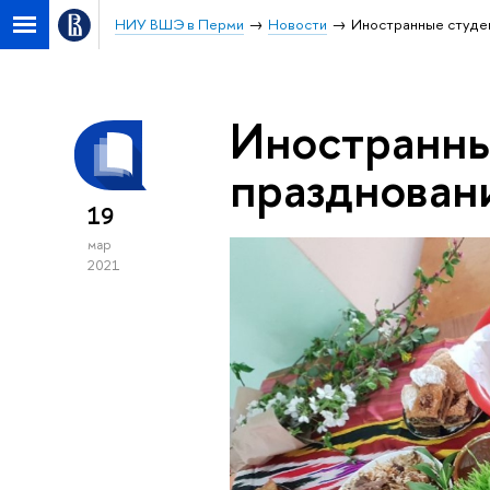
НИУ ВШЭ в Перми
Новости
Иностранные студен
Иностранны
празднован
19
мар
2021