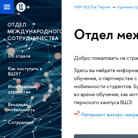
НИУ ВШЭ в Перми
Администр
ОТДЕЛ
Отдел меж
МЕЖДУНАРОДНОГО
СОТРУДНИЧЕСТВА
Об отделе
Добро пожаловать на стра
Как поступить в
Здесь вы найдете информа
ВШЭ?
обучения, о партнерстве 
мобильности студентов. Бу
Иностранным
студентам
во время обучения, как и
пермского кампуса ВШЭ.
Входящая
мобильность
Регламент визово-миг
Сотрудники