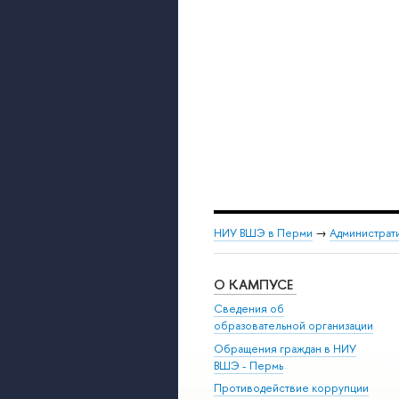
НИУ ВШЭ в Перми
→
Администрат
О КАМПУСЕ
Сведения об
образовательной организации
Обращения граждан в НИУ
ВШЭ - Пермь
Противодействие коррупции