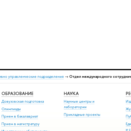
ивно управленческие подразделения
→
Отдел международного сотрудни
ОБРАЗОВАНИЕ
НАУКА
Р
Довузовская подготовка
Научные центры и
Из
лаборатории
Олимпиады
Жу
Прикладные проекты
Прием в бакалавриат
Пу
Прием в магистратуру
Ед
и 