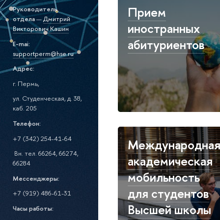
Прием
Руководитель
отдела
—
Дмитрий
иностранных
Викторович Кашин
абитуриентов
E-mai:
supportperm@hse.ru
Адрес:
г. Пермь,
ул. Студенческая, д. 38,
каб. 205
Телефон:
+7 (342) 254-41-64
Международна
Вн. тел. 66264, 66274,
академическая
66284
мобильность
Мессенджеры:
для студентов
+7 (919) 486-61-31
Высшей школы
Часы работы: