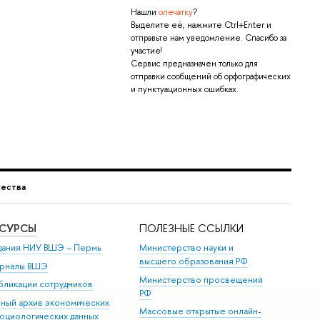
Нашли
опечатку
?
Выделите её, нажмите Ctrl+Enter и
отправьте нам уведомление. Спасибо за
участие!
Сервис предназначен только для
отправки сообщений об орфографических
и пунктуационных ошибках.
чества
ЕСУРСЫ
ПОЛЕЗНЫЕ ССЫЛКИ
дания НИУ ВШЭ ­– Пермь
Министерство науки и
высшего образования РФ
рналы ВШЭ
Министерство просвещения
бликации сотрудников
РФ
иный архив экономических
Массовые открытые онлайн-
социологических данных