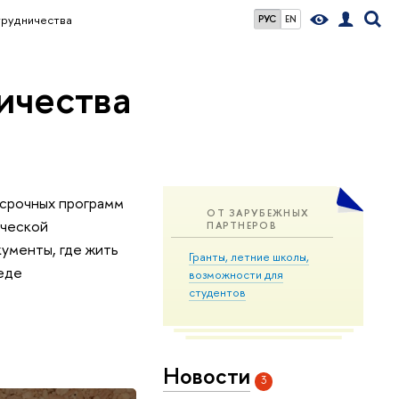
трудничества
РУС
EN
ичества
осрочных программ
ОТ ЗАРУБЕЖНЫХ
ической
ПАРТНЕРОВ
кументы, где жить
Гранты, летние школы,
еде
возможности для
студентов
Новости
3