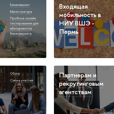
Входящая
Бакалавриат
Магистратура
мобильность в
Пробное онлайн
НИУ ВШЭ -
тестирование для
абитуриентов
Пермь
бакалавриата
я
Партнерам и
Обзор
Схема участия
рекрутинговым
агентствам