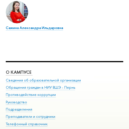
Сажина Александра Ильдаровна
О КАМПУСЕ
ОБ
Сведения об образовательной организации
Дов
Обращения граждан в НИУ ВШЭ - Пермь
Ол
Противодействие коррупции
При
Руководство
При
Подразделения
Ин
Преподаватели и сотрудники
До
Телефонный справочник
Уни