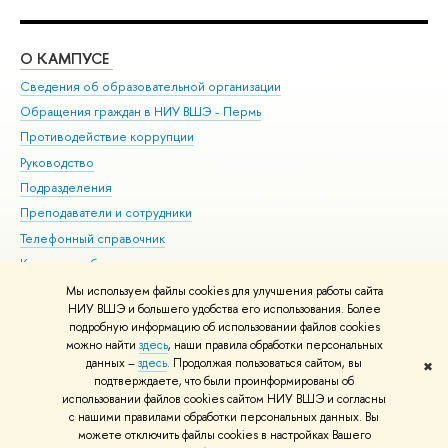
О КАМПУСЕ
ОБ
Сведения об образовательной организации
Дов
Обращения граждан в НИУ ВШЭ - Пермь
Ол
Противодействие коррупции
При
Руководство
При
Подразделения
Ин
Преподаватели и сотрудники
До
Телефонный справочник
Уни
Корпуса и общежития
Обр
ВШЭ для студентов с ограниченными возможностями
Мы используем файлы cookies для улучшения работы сайта
здоровья и инвалидностью
НИУ ВШЭ и большего удобства его использования. Более
подробную информацию об использовании файлов cookies
Единая платежная страница
можно найти
здесь
, наши правила обработки персональных
данных –
здесь
. Продолжая пользоваться сайтом, вы
✖
Редактору
подтверждаете, что были проинформированы об
© НИУ ВШЭ 1993–2026
Условия использования материалов
Адреса
использовании файлов cookies сайтом НИУ ВШЭ и согласны
с нашими правилами обработки персональных данных. Вы
и контакты
Карта сайта
можете отключить файлы cookies в настройках Вашего
Шрифты HSE Sans и HSE Slab разработаны в
Школе дизайна НИУ ВШЭ