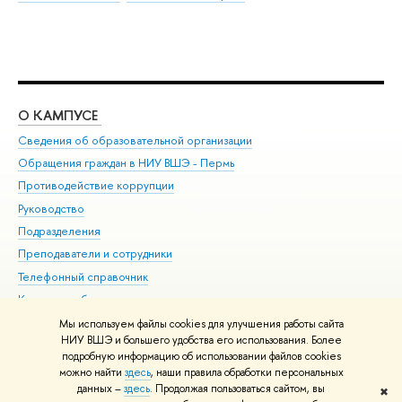
О КАМПУСЕ
ОБ
Сведения об образовательной организации
Дов
Обращения граждан в НИУ ВШЭ - Пермь
Ол
Противодействие коррупции
При
Руководство
При
Подразделения
Ин
Преподаватели и сотрудники
До
Телефонный справочник
Уни
Корпуса и общежития
Обр
ВШЭ для студентов с ограниченными возможностями
Мы используем файлы cookies для улучшения работы сайта
здоровья и инвалидностью
НИУ ВШЭ и большего удобства его использования. Более
подробную информацию об использовании файлов cookies
Единая платежная страница
можно найти
здесь
, наши правила обработки персональных
данных –
здесь
. Продолжая пользоваться сайтом, вы
✖