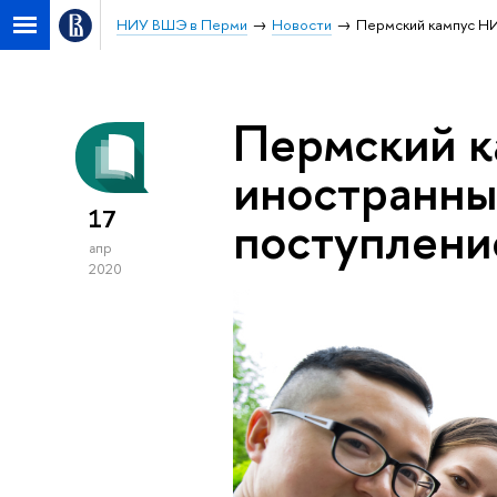
НИУ ВШЭ в Перми
Новости
Пермский кампус НИ
Пермский 
иностранны
17
поступление
апр
2020