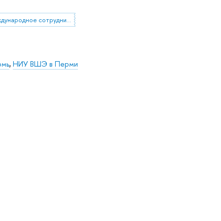
международное сотрудничество
рмь
,
НИУ ВШЭ в Перми