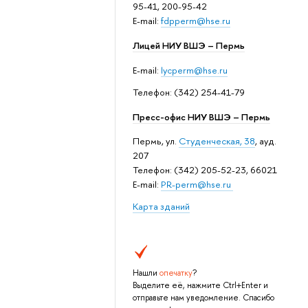
95-41, 200-95-42
E-mail:
fdpperm@hse.ru
Лицей НИУ ВШЭ – Пермь
E-mail:
lycperm@hse.ru
Телефон: (342) 254-41-79
Пресс-офис НИУ ВШЭ – Пермь
Пермь, ул.
Студенческая, 38
, ауд.
207
Телефон: (342) 205-52-23, 66021
E-mail:
PR-perm@hse.ru
Карта зданий
Нашли
опечатку
?
Выделите её, нажмите Ctrl+Enter и
отправьте нам уведомление. Спасибо