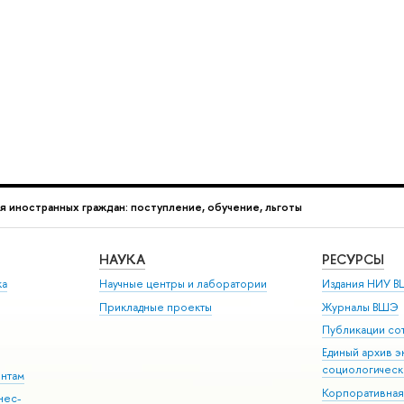
 иностранных граждан: поступление, обучение, льготы
НАУКА
РЕСУРСЫ
ка
Научные центры и лаборатории
Издания НИУ В
Прикладные проекты
Журналы ВШЭ
Публикации со
Единый архив э
социологическ
ентам
Корпоративная
нес-