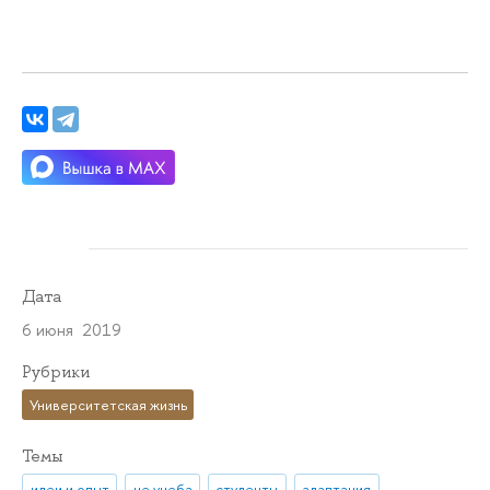
Дата
6 июня 2019
Рубрики
Университетская жизнь
Темы
идеи и опыт
не учеба
студенты
адаптация