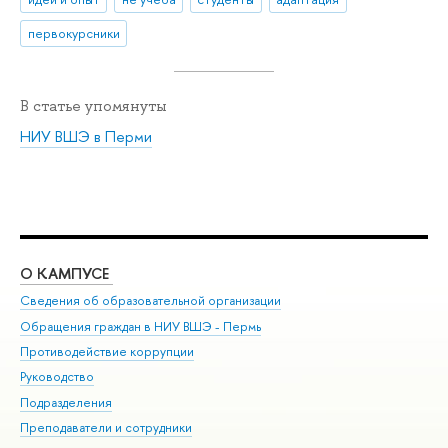
первокурсники
В статье упомянуты
НИУ ВШЭ в Перми
О КАМПУСЕ
ОБ
Сведения об образовательной организации
Дов
Обращения граждан в НИУ ВШЭ - Пермь
Ол
Противодействие коррупции
При
Руководство
При
Подразделения
Ин
Преподаватели и сотрудники
До