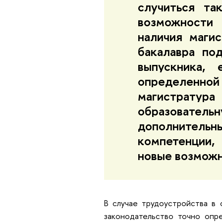
случиться та
возможности 
наличия маги
бакалавра по
выпускника, 
определенно
магистратур
образователь
дополните
компетенции
новые возможн
В случае трудоустройства в 
законодательство точно опр