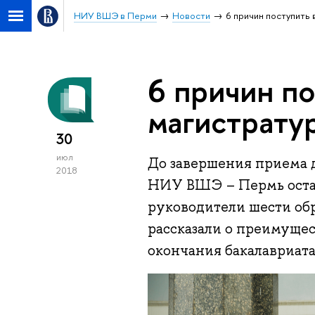
НИУ ВШЭ в Перми
Новости
6 причин поступить
6 причин по
магистрату
30
июл
До завершения приема 
2018
НИУ ВШЭ – Пермь остае
руководители шести об
рассказали о преимущес
окончания бакалавриата