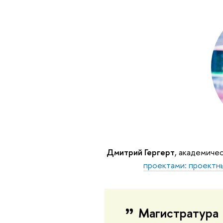
Дмитрий Гергерт
, академиче
проектами: проектны
Магистратура