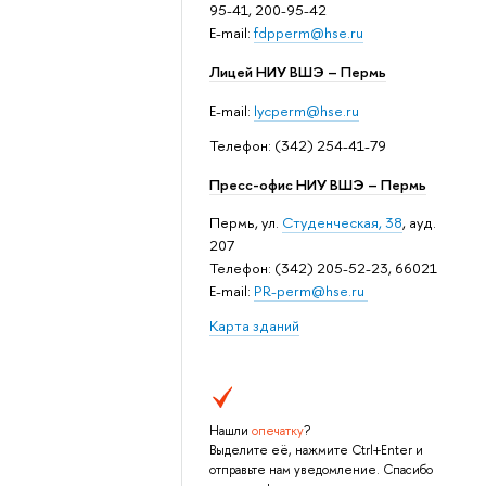
95-41, 200-95-42
E-mail:
fdpperm@hse.ru
Лицей НИУ ВШЭ – Пермь
E-mail:
lycperm@hse.ru
Телефон: (342) 254-41-79
Пресс-офис НИУ ВШЭ – Пермь
Пермь, ул.
Студенческая, 38
, ауд.
207
Телефон: (342) 205-52-23, 66021
E-mail:
PR-perm@hse.ru
Карта зданий
Нашли
опечатку
?
Выделите её, нажмите Ctrl+Enter и
отправьте нам уведомление. Спасибо