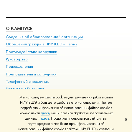
О КАМПУСЕ
ОБ
Сведения об образовательной организации
Дов
Обращения граждан в НИУ ВШЭ - Пермь
Ол
Противодействие коррупции
При
Руководство
При
Подразделения
Ин
Преподаватели и сотрудники
До
Телефонный справочник
Уни
Корпуса и общежития
Обр
ВШЭ для студентов с ограниченными возможностями
Мы используем файлы cookies для улучшения работы сайта
здоровья и инвалидностью
НИУ ВШЭ и большего удобства его использования. Более
подробную информацию об использовании файлов cookies
Единая платежная страница
можно найти
здесь
, наши правила обработки персональных
данных –
здесь
. Продолжая пользоваться сайтом, вы
✖
Редактору
подтверждаете, что были проинформированы об
© НИУ ВШЭ 1993–2026
Условия использования материалов
Адреса
использовании файлов cookies сайтом НИУ ВШЭ и согласны