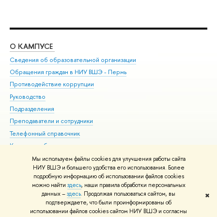
О КАМПУСЕ
ОБ
Сведения об образовательной организации
Дов
Обращения граждан в НИУ ВШЭ - Пермь
Ол
Противодействие коррупции
При
Руководство
При
Подразделения
Ин
Преподаватели и сотрудники
До
Телефонный справочник
Уни
Корпуса и общежития
Обр
ВШЭ для студентов с ограниченными возможностями
Мы используем файлы cookies для улучшения работы сайта
здоровья и инвалидностью
НИУ ВШЭ и большего удобства его использования. Более
подробную информацию об использовании файлов cookies
Единая платежная страница
можно найти
здесь
, наши правила обработки персональных
данных –
здесь
. Продолжая пользоваться сайтом, вы
✖
Редактору
подтверждаете, что были проинформированы об
© НИУ ВШЭ 1993–2026
Условия использования материалов
Адреса
использовании файлов cookies сайтом НИУ ВШЭ и согласны