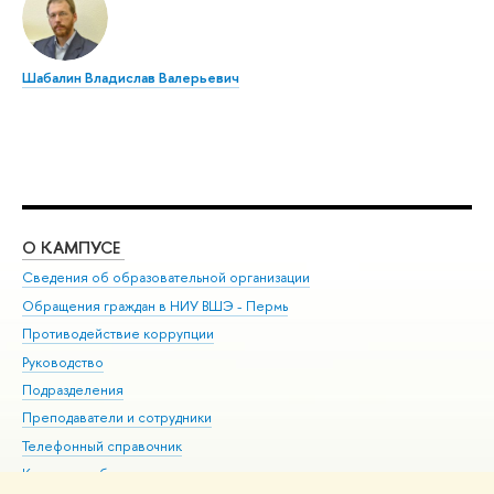
Шабалин Владислав Валерьевич
О КАМПУСЕ
ОБ
Сведения об образовательной организации
Дов
Обращения граждан в НИУ ВШЭ - Пермь
Ол
Противодействие коррупции
При
Руководство
При
Подразделения
Ин
Преподаватели и сотрудники
До
Телефонный справочник
Уни
Корпуса и общежития
Обр