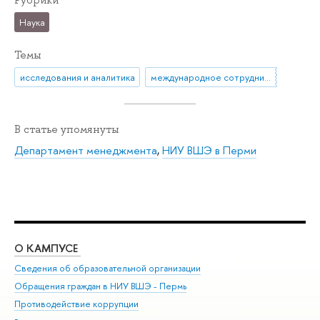
Рубрики
Наука
Темы
исследования и аналитика
международное сотрудничество
В статье упомянуты
Департамент менеджмента
,
НИУ ВШЭ в Перми
О КАМПУСЕ
ОБ
Сведения об образовательной организации
Дов
Обращения граждан в НИУ ВШЭ - Пермь
Ол
Противодействие коррупции
При