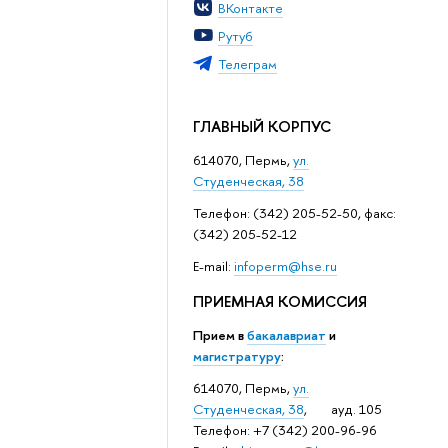
ВКонтакте
Рутуб
Телеграм
ГЛАВНЫЙ КОРПУС
614070, Пермь,
ул.
Студенческая, 38
Телефон: (342) 205-52-50, факс:
(342) 205-52-12
Е-mail:
infoperm@hse.ru
ПРИЕМНАЯ КОМИССИЯ
Прием в
бакалавриат
и
магистратуру
:
614070, Пермь,
ул.
Студенческая, 38
, ауд. 105
Телефон: +7 (342) 200-96-96