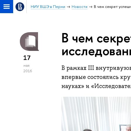
НИУ ВШЭ в Перми
Новости
В чем секрет успеш
В чем секр
исследован
17
мая
В рамках III внутривуз
2016
впервые состоялись кр
науках» и «Исследовате