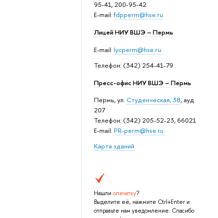
95-41, 200-95-42
E-mail:
fdpperm@hse.ru
Лицей НИУ ВШЭ – Пермь
E-mail:
lycperm@hse.ru
Телефон: (342) 254-41-79
Пресс-офис НИУ ВШЭ – Пермь
Пермь, ул.
Студенческая, 38
, ауд.
207
Телефон: (342) 205-52-23, 66021
E-mail:
PR-perm@hse.ru
Карта зданий
Нашли
опечатку
?
Выделите её, нажмите Ctrl+Enter и
отправьте нам уведомление. Спасибо