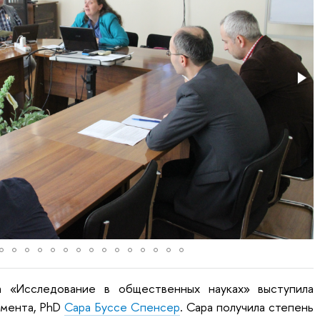
а «Исследование в общественных науках» выступила
мента, PhD
Сара Буссе Спенсер
. Сара получила степень