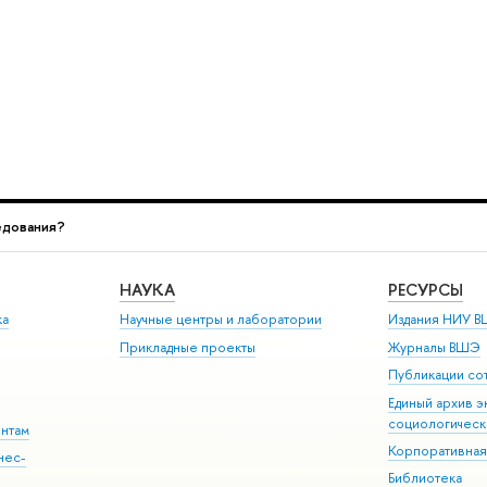
едования?
НАУКА
РЕСУРСЫ
ка
Научные центры и лаборатории
Издания НИУ В
Прикладные проекты
Журналы ВШЭ
Публикации со
Единый архив э
социологическ
ентам
Корпоративная
нес-
Библиотека