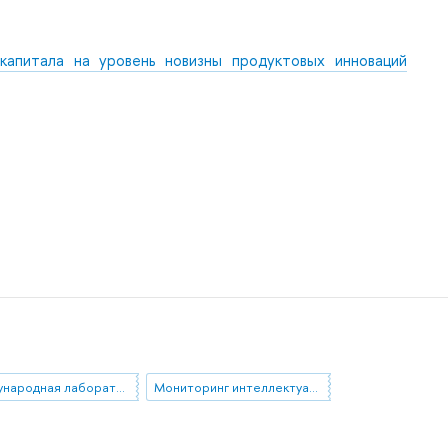
 капитала на уровень новизны продуктовых инноваций
Международная лаборатория экономики нематериальных активов
Мониторинг интеллектуальных ресурсов компаний