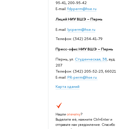
95-41, 200-95-42
E-mail:
fdpperm@hse.ru
Лицей НИУ ВШЭ – Пермь
E-mail:
lycperm@hse.ru
Телефон: (342) 254-41-79
Пресс-офис НИУ ВШЭ – Пермь
Пермь, ул.
Студенческая, 38
, ауд.
207
Телефон: (342) 205-52-23, 66021
E-mail:
PR-perm@hse.ru
Карта зданий
Нашли
опечатку
?
Выделите её, нажмите Ctrl+Enter и
отправьте нам уведомление. Спасибо