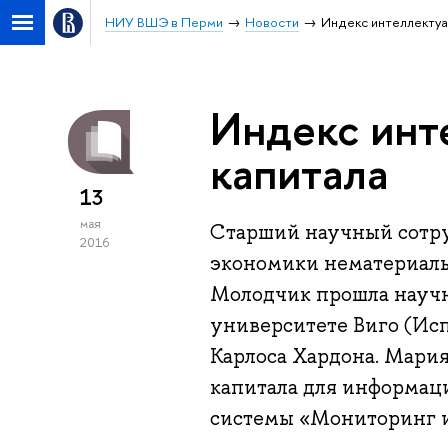
НИУ ВШЭ в Перми
Новости
Индекс интеллектуа
Индекс инт
капитала
13
мая
Старший научный сотр
2016
экономики нематериал
Молодчик прошла научн
университете Виго (Ис
Карлоса Хардона. Мария
капитала для информац
системы «Мониторинг и