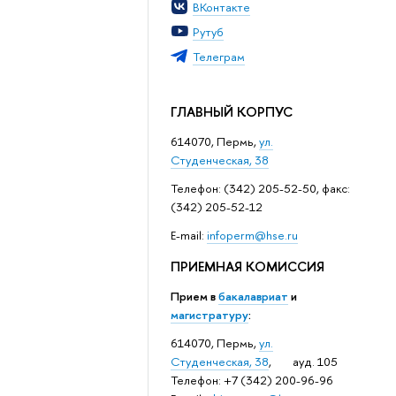
ВКонтакте
Рутуб
Телеграм
ГЛАВНЫЙ КОРПУС
614070, Пермь,
ул.
Студенческая, 38
Телефон: (342) 205-52-50, факс:
(342) 205-52-12
Е-mail:
infoperm@hse.ru
ПРИЕМНАЯ КОМИССИЯ
Прием в
бакалавриат
и
магистратуру
:
614070, Пермь,
ул.
Студенческая, 38
, ауд. 105
Телефон: +7 (342) 200-96-96