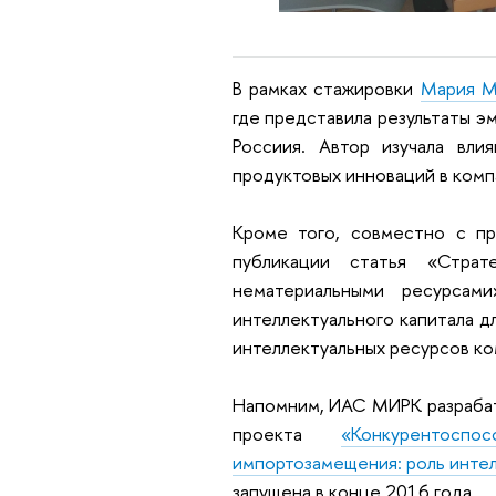
В рамках стажировки
Мария М
где представила результаты э
Россиия. Автор изучала вли
продуктовых инноваций в комп
Кроме того, совместно с 
публикации статья «Страт
нематериальными ресурсам
интеллектуального капитала 
интеллектуальных ресурсов к
Напомним,
ИАС МИРК разрабат
проекта
«Конкурентос
импортозамещения: роль интел
запущена в конце 2016 года.