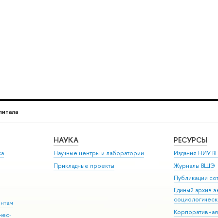
питала
НАУКА
РЕСУРСЫ
ка
Научные центры и лаборатории
Издания НИУ В
Прикладные проекты
Журналы ВШЭ
Публикации со
Единый архив э
социологическ
ентам
Корпоративная
нес-