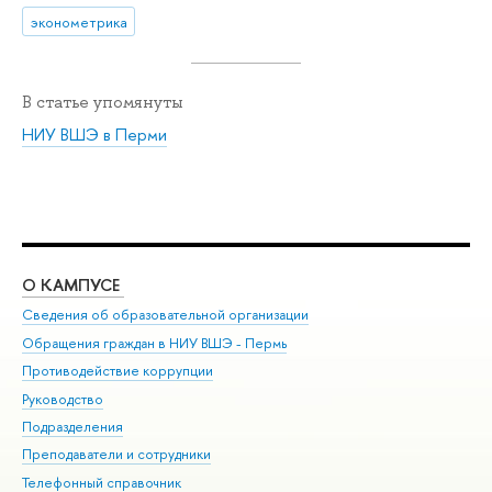
эконометрика
В статье упомянуты
НИУ ВШЭ в Перми
О КАМПУСЕ
ОБ
Сведения об образовательной организации
Дов
Обращения граждан в НИУ ВШЭ - Пермь
Ол
Противодействие коррупции
При
Руководство
При
Подразделения
Ин
Преподаватели и сотрудники
До
Телефонный справочник
Уни