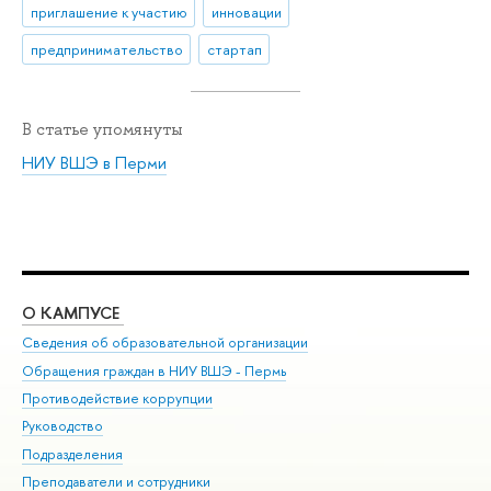
приглашение к участию
инновации
предпринимательство
стартап
В статье упомянуты
НИУ ВШЭ в Перми
О КАМПУСЕ
ОБ
Сведения об образовательной организации
Дов
Обращения граждан в НИУ ВШЭ - Пермь
Ол
Противодействие коррупции
При
Руководство
При
Подразделения
Ин
Преподаватели и сотрудники
До