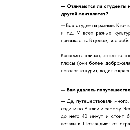
— Отличаются ли студенты и
другой менталитет?
— Все студенты разные. Кто-т
и т.д. У всех разные культу
привыкаешь. В целом, все ребя
Касаемо англичан, естественно
плюсы (они более доброжелат
поголовно курит, ходит с крас
— Вам удалось попутешество
— Да, путешествовали много.
ездили по Англии и самому Эсс
до него 40 минут и стоит б
летали в Шотландию: от стр