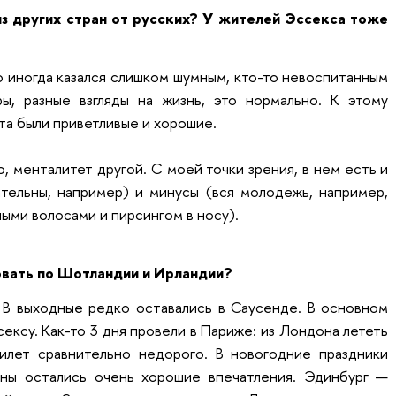
з других стран от русских? У жителей Эссекса тоже
о иногда казался слишком шумным, кто-то невоспитанным
ры, разные взгляды на жизнь, это нормально. К этому
та были приветливые и хорошие.
, менталитет другой. С моей точки зрения, в нем есть и
ельны, например) и минусы (вся молодежь, например,
ными волосами и пирсингом в носу).
вать по Шотландии и Ирландии?
 В выходные редко оставались в Саусенде. В основном
ексу. Как-то 3 дня провели в Париже: из Лондона лететь
илет сравнительно недорого. В новогодние праздники
аны остались очень хорошие впечатления. Эдинбург —