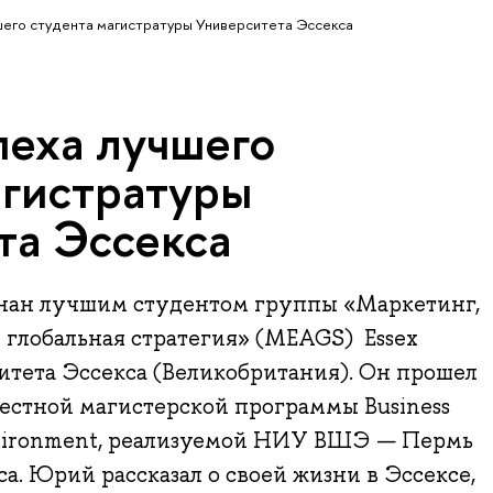
шего студента магистратуры Университета Эссекса
пеха лучшего
агистратуры
та Эссекса
нан лучшим студентом группы «Маркетинг,
 глобальная стратегия» (MEAGS) Essex
ситета Эссекса (Великобритания). Он прошел
естной магистерской программы Business
 Environment, реализуемой НИУ ВШЭ — Пермь
а. Юрий рассказал о своей жизни в Эссексе,