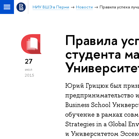
НИУ ВШЭ в Перми
Новости
Правила успеха луч
Правила ус
студента м
27
Университе
июл
2015
Юрий Грицюк был приз
предпринимательство и
Business School Универ
обучение в рамках совм
Strategies in a Global
и Университетом Эссекс