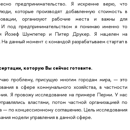
сно предпринимательство. Я искренне верю, что
люди, которые производят добавленную стоимость в
новации, организуют рабочие места и важны для
. И под предпринимательством я понимаю именно то
али Йозеф Шумпетер и Питер Друкер. Я нацелен на
 На данный момент с командой разрабатываем стартап в
ертации, которую Вы сейчас готовите.
учаю проблему, присущую многим городам мира, — это
вания в сфере коммунального хозяйства, в частности
ия. Я провожу исследование на примере Перми. У нас
правлялись властями, потом частной организацией по
да — по концессионному соглашению. Цель исследования
ания модели управления в данной сфере.