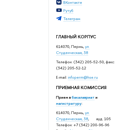
ВКонтакте
Рутуб
Телеграм
ГЛАВНЫЙ КОРПУС
614070, Пермь,
ул.
Студенческая, 38
Телефон: (342) 205-52-50, факс:
(342) 205-52-12
Е-mail:
infoperm@hse.ru
ПРИЕМНАЯ КОМИССИЯ
Прием в
бакалавриат
и
магистратуру
:
614070, Пермь,
ул.
Студенческая, 38
, ауд. 105
Телефон: +7 (342) 200-96-96