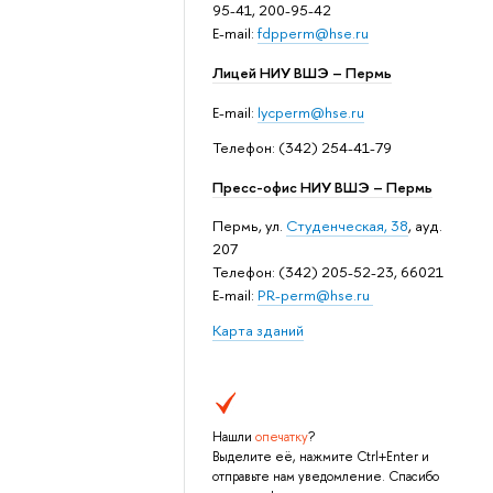
95-41, 200-95-42
E-mail:
fdpperm@hse.ru
Лицей НИУ ВШЭ – Пермь
E-mail:
lycperm@hse.ru
Телефон: (342) 254-41-79
Пресс-офис НИУ ВШЭ – Пермь
Пермь, ул.
Студенческая, 38
, ауд.
207
Телефон: (342) 205-52-23, 66021
E-mail:
PR-perm@hse.ru
Карта зданий
Нашли
опечатку
?
Выделите её, нажмите Ctrl+Enter и
отправьте нам уведомление. Спасибо