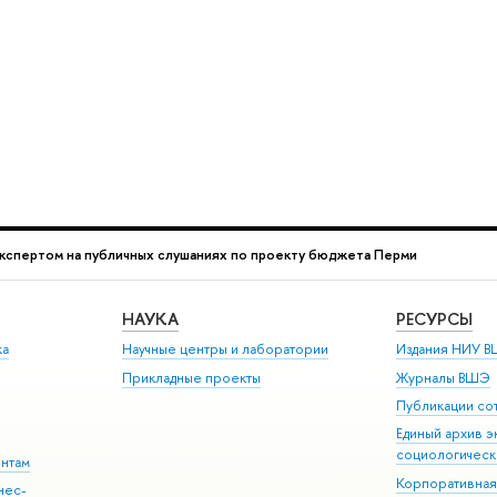
кспертом на публичных слушаниях по проекту бюджета Перми
НАУКА
РЕСУРСЫ
ка
Научные центры и лаборатории
Издания НИУ В
Прикладные проекты
Журналы ВШЭ
Публикации со
Единый архив э
социологическ
ентам
Корпоративная
нес-