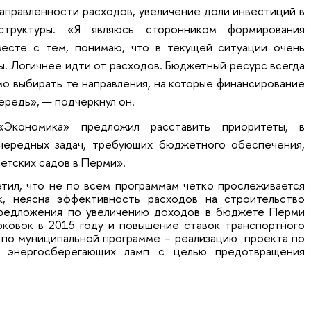
аправленности расходов, увеличение доли инвестиций в
структуры. «Я являюсь сторонником формирования
есте с тем, понимаю, что в текущей ситуации очень
. Логичнее идти от расходов. Бюджетный ресурс всегда
о выбирать те направления, на которые финансирование
ередь», — подчеркнул он.
 «Экономика» предложил расставить приоритеты, в
чередных задач, требующих бюджетного обеспечения,
етских садов в Перми».
тил, что не по всем программам четко прослеживается
к, неясна эффективность расходов на строительство
предложения по увеличению доходов в бюджете Перми
рковок в 2015 году и повышение ставок транспортного
е по муниципальной программе – реализацию проекта по
х энергосберегающих ламп с целью предотвращения