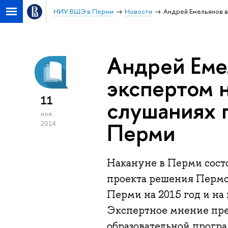
НИУ ВШЭ в Перми
Новости
Андрей Емельянов в
Андрей Еме
экспертом 
11
слушаниях 
ноя
Перми
2014
Накануне в Перми сост
проекта решения Пермс
Перми на 2015 год и на 
Экспертное мнение пре
образовательной прог