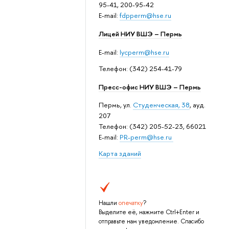
95-41, 200-95-42
E-mail:
fdpperm@hse.ru
Лицей НИУ ВШЭ – Пермь
E-mail:
lycperm@hse.ru
Телефон: (342) 254-41-79
Пресс-офис НИУ ВШЭ – Пермь
Пермь, ул.
Студенческая, 38
, ауд.
207
Телефон: (342) 205-52-23, 66021
E-mail:
PR-perm@hse.ru
Карта зданий
Нашли
опечатку
?
Выделите её, нажмите Ctrl+Enter и
отправьте нам уведомление. Спасибо