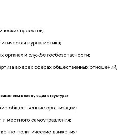
ческих проектов;
литическая журналистика;
ых органах и службе госбезопасности;
ертиза во всех сферах общественных отношений,
применены в следующих структурах:
ие общественные организации;
и и местного самоуправления;
твенно-политические движения;