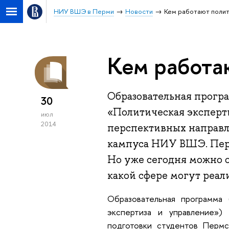
НИУ ВШЭ в Перми
Новости
Кем работают поли
Кем работа
Образовательная прогр
30
«Политическая эксперти
июл
2014
перспективных направл
кампуса НИУ ВШЭ. Перв
Но уже сегодня можно о
какой сфере могут реал
Образовательная программа
экспертиза и управление»
подготовки студентов Перм