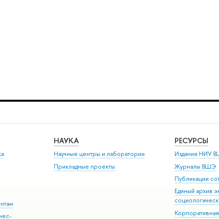
НАУКА
РЕСУРСЫ
ка
Научные центры и лаборатории
Издания НИУ В
Прикладные проекты
Журналы ВШЭ
Публикации со
Единый архив э
социологическ
ентам
Корпоративная
нес-