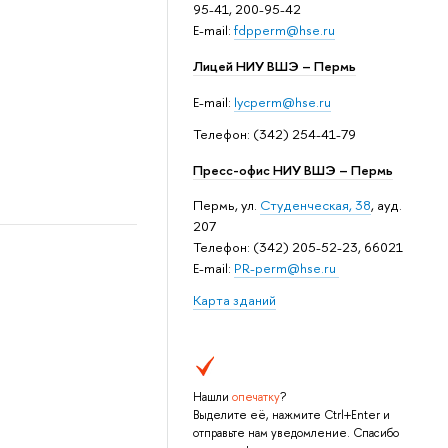
95-41, 200-95-42
E-mail:
fdpperm@hse.ru
Лицей НИУ ВШЭ – Пермь
E-mail:
lycperm@hse.ru
Телефон: (342) 254-41-79
Пресс-офис НИУ ВШЭ – Пермь
Пермь, ул.
Студенческая, 38
, ауд.
207
Телефон: (342) 205-52-23, 66021
E-mail:
PR-perm@hse.ru
Карта зданий
Нашли
опечатку
?
Выделите её, нажмите Ctrl+Enter и
отправьте нам уведомление. Спасибо