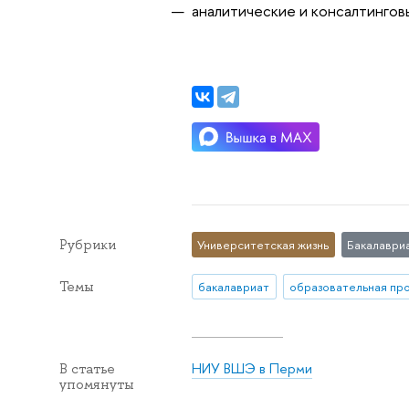
аналитические и консалтингов
Рубрики
Университетская жизнь
Бакалаври
Темы
бакалавриат
НИУ ВШЭ в Перми
В статье
упомянуты