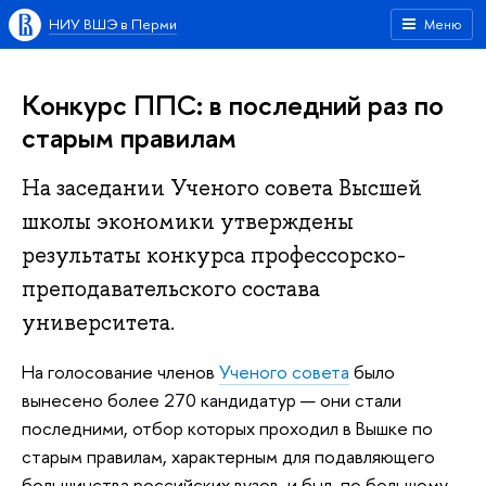
НИУ ВШЭ в Перми
Меню
Конкурс ППС: в последний раз по
старым правилам
На заседании Ученого совета Высшей
школы экономики утверждены
результаты конкурса профессорско-
преподавательского состава
университета.
На голосование членов
Ученого совета
было
вынесено более 270 кандидатур — они стали
последними, отбор которых проходил в Вышке по
старым правилам, характерным для подавляющего
большинства российских вузов, и был, по большому