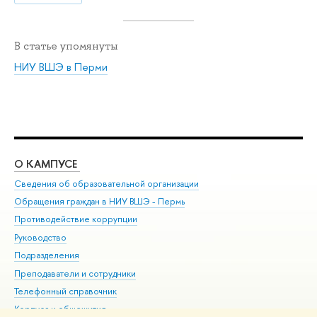
В статье упомянуты
НИУ ВШЭ в Перми
О КАМПУСЕ
ОБ
Сведения об образовательной организации
Дов
Обращения граждан в НИУ ВШЭ - Пермь
Ол
Противодействие коррупции
При
Руководство
При
Подразделения
Ин
Преподаватели и сотрудники
До
Телефонный справочник
Уни
Корпуса и общежития
Обр