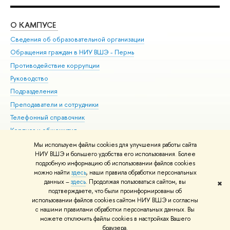
О КАМПУСЕ
ОБ
Сведения об образовательной организации
Дов
Обращения граждан в НИУ ВШЭ - Пермь
Ол
Противодействие коррупции
При
Руководство
При
Подразделения
Ин
Преподаватели и сотрудники
До
Телефонный справочник
Уни
Корпуса и общежития
Обр
ВШЭ для студентов с ограниченными возможностями
Мы используем файлы cookies для улучшения работы сайта
здоровья и инвалидностью
НИУ ВШЭ и большего удобства его использования. Более
подробную информацию об использовании файлов cookies
Единая платежная страница
можно найти
здесь
, наши правила обработки персональных
данных –
здесь
. Продолжая пользоваться сайтом, вы
✖
Редактору
подтверждаете, что были проинформированы об
© НИУ ВШЭ 1993–2026
Условия использования материалов
Адреса
использовании файлов cookies сайтом НИУ ВШЭ и согласны
с нашими правилами обработки персональных данных. Вы
и контакты
Карта сайта
можете отключить файлы cookies в настройках Вашего
Шрифты HSE Sans и HSE Slab разработаны в
Школе дизайна НИУ ВШЭ
браузера.