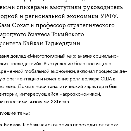
евыми спикерами выступили руководитель
одной и региональной экономики УРФУ,
Кази Сохаг и профессор стратегического
родного бизнеса Токийского
ситета Кайхан Таджеддини.
вил доклад «Многополярный мир: анализ социально-
ских последствий». Выступление было посвящено
ременной глобальной экономики, включая процессы де-
кую фрагментацию и изменение роли доллара США в
стеме. Доклад носил аналитический характер и был
дитории, интересующейся макроэкономикой,
итическими вызовами XXI века.
дующие темы:
х блоков.
Глобальная экономика переходит от эпохи