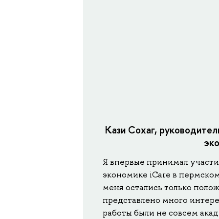
Кази Сохаг, руководите
эк
Я впервые принимал участ
экономике iCare в пермско
меня остались только полож
представлено много интере
работы были не совсем ака