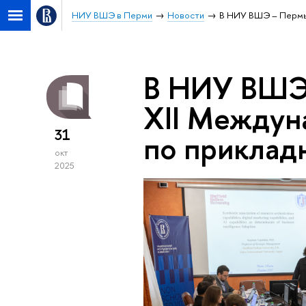
НИУ ВШЭ в Перми
Новости
В НИУ ВШЭ – Пермь 
В НИУ ВШЭ 
XII Междун
31
по приклад
окт
2025