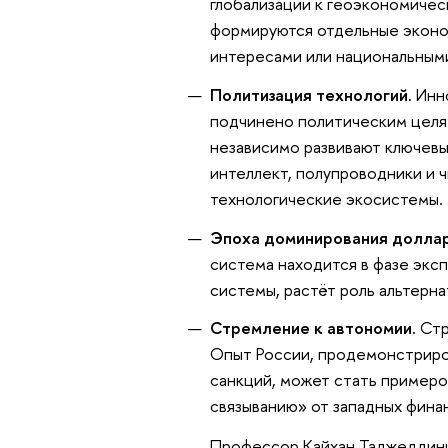
глобализации к геоэкономичес
формируются отдельные экон
интересами или национальными
Политизация технологий.
Инно
подчинено политическим целям
независимо развивают ключевы
интеллект, полупроводники и ч
технологические экосистемы.
Эпоха доминирования доллар
система находится в фазе экс
системы, растёт роль альтерна
Стремление к автономии.
Стр
Опыт России, продемонстриро
санкций, может стать примеро
связыванию» от западных фина
Профессор Кайхан Таджеддини