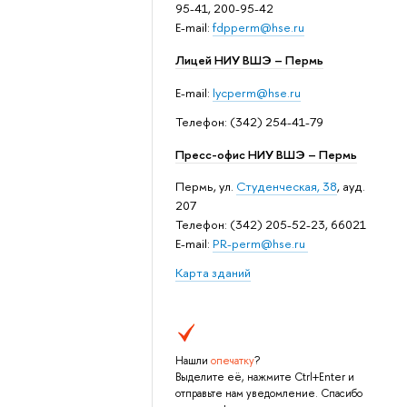
95-41, 200-95-42
E-mail:
fdpperm@hse.ru
Лицей НИУ ВШЭ – Пермь
E-mail:
lycperm@hse.ru
Телефон: (342) 254-41-79
Пресс-офис НИУ ВШЭ – Пермь
Пермь, ул.
Студенческая, 38
, ауд.
207
Телефон: (342) 205-52-23, 66021
E-mail:
PR-perm@hse.ru
Карта зданий
Нашли
опечатку
?
Выделите её, нажмите Ctrl+Enter и
отправьте нам уведомление. Спасибо