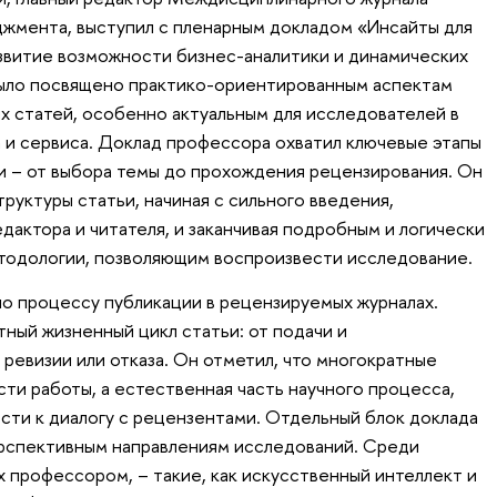
джмента, выступил с пленарным докладом «Инсайты для
звитие возможности бизнес-аналитики и динамических
ыло посвящено практико-ориентированным аспектам
ых статей, особенно актуальным для исследователей в
а и сервиса. Доклад профессора охватил ключевые этапы
и – от выбора темы до прохождения рецензирования. Он
руктуры статьи, начиная с сильного введения,
дактора и читателя, и заканчивая подробным и логически
тодологии, позволяющим воспроизвести исследование.
о процессу публикации в рецензируемых журналах.
ный жизненный цикл статьи: от подачи и
ревизии или отказа. Он отметил, что многократные
ти работы, а естественная часть научного процесса,
сти к диалогу с рецензентами. Отдельный блок доклада
ерспективным направлениям исследований. Среди
х профессором, – такие, как искусственный интеллект и