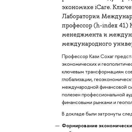
экономике iCare. Ключ
Лаборатории Междунар
профессор (h-index 41) 
менеджмента и междуна
международного универ
Профессор Кази Сохаг предста
экономических и геополитиче
ключевым трансформациям сов
глобализации, геоэкономичес
международной финансовой си
полезен профессиональной ау
финансовыми рынками и геопол
В докладе были затронуты сле
Формирование экономически