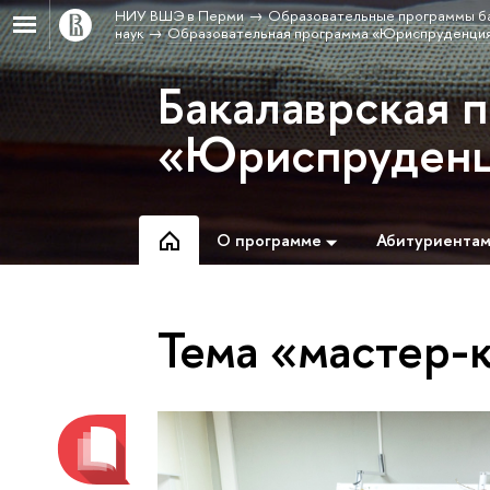
НИУ ВШЭ в Перми
Образовательные программы б
наук
Образовательная программа «Юриспруденци
Бакалаврская 
«Юриспруден
О программе
Абитуриента
Тема «мастер-