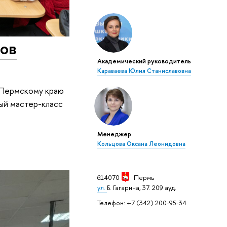
тов
Академический руководитель
Караваева Юлия Станиславовна
 Пермскому краю
ый мастер-класс
Менеджер
Кольцова Оксана Леонидовна
614070
Пермь
ул.
Б. Гагарина, 37. 209 ауд.
Телефон: +7 (342) 200-95-34