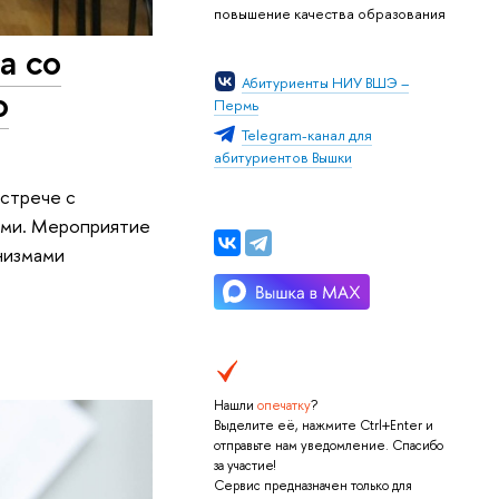
повышение качества образования
а со
Абитуриенты НИУ ВШЭ –
о
Пермь
Telegram-канал для
абитуриентов Вышки
стрече с
рми. Мероприятие
низмами
Нашли
опечатку
?
Выделите её, нажмите Ctrl+Enter и
отправьте нам уведомление. Спасибо
за участие!
Сервис предназначен только для