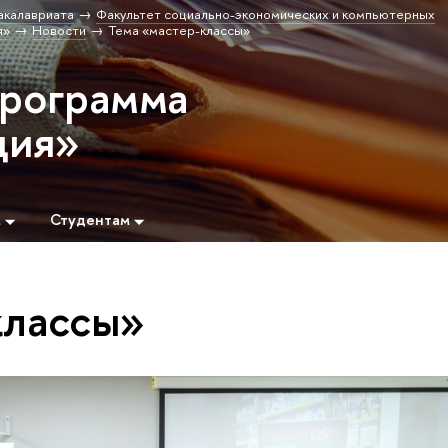
акалавриата
Факультет социально-экономических и компьютерных
я»
Новости
Тема «мастер-классы»
программа
ция»
м
Студентам
классы»