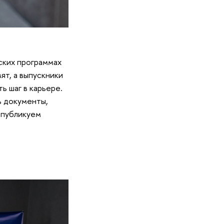
ских программах
ят, а выпускники
ь шаг в карьере.
ь документы,
, публикуем