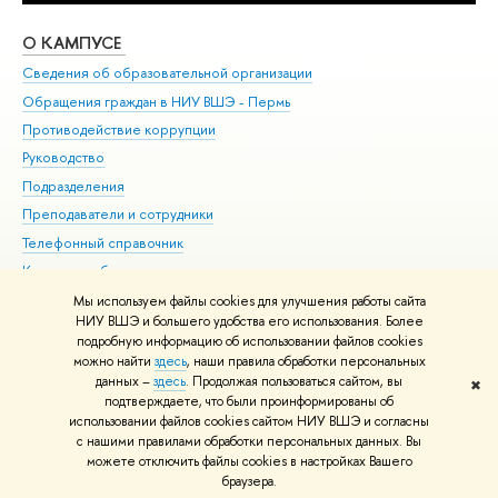
О КАМПУСЕ
ОБ
Сведения об образовательной организации
Дов
Обращения граждан в НИУ ВШЭ - Пермь
Ол
Противодействие коррупции
При
Руководство
При
Подразделения
Ин
Преподаватели и сотрудники
До
Телефонный справочник
Уни
Корпуса и общежития
Обр
ВШЭ для студентов с ограниченными возможностями
Мы используем файлы cookies для улучшения работы сайта
здоровья и инвалидностью
НИУ ВШЭ и большего удобства его использования. Более
подробную информацию об использовании файлов cookies
Единая платежная страница
можно найти
здесь
, наши правила обработки персональных
данных –
здесь
. Продолжая пользоваться сайтом, вы
✖
Редактору
подтверждаете, что были проинформированы об
© НИУ ВШЭ 1993–2026
Условия использования материалов
Адреса
использовании файлов cookies сайтом НИУ ВШЭ и согласны
с нашими правилами обработки персональных данных. Вы
и контакты
Карта сайта
можете отключить файлы cookies в настройках Вашего
Шрифты HSE Sans и HSE Slab разработаны в
Школе дизайна НИУ ВШЭ
браузера.