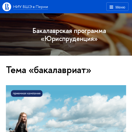
НИУ ВШЭ в Перми
Меню
Бакалаврская программа
«Юриспруденция»
Тема «бакалавриат»