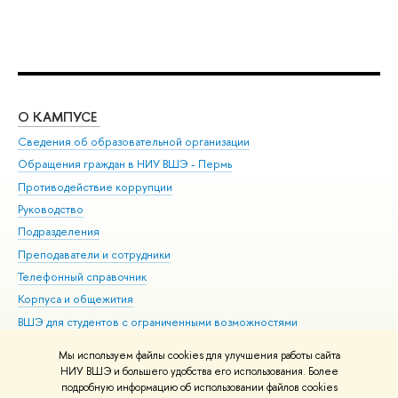
О КАМПУСЕ
ОБ
Сведения об образовательной организации
Дов
Обращения граждан в НИУ ВШЭ - Пермь
Ол
Противодействие коррупции
При
Руководство
При
Подразделения
Ин
Преподаватели и сотрудники
До
Телефонный справочник
Уни
Корпуса и общежития
Обр
ВШЭ для студентов с ограниченными возможностями
здоровья и инвалидностью
Мы используем файлы cookies для улучшения работы сайта
Единая платежная страница
НИУ ВШЭ и большего удобства его использования. Более
подробную информацию об использовании файлов cookies